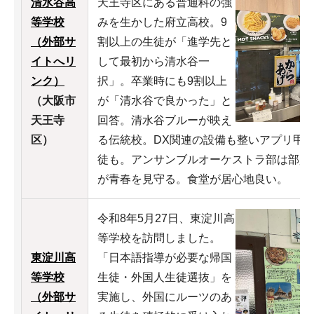
清水谷高
天王寺区にある普通科の強
等学校
みを生かした府立高校。9
（外部サ
割以上の生徒が「進学先と
イトへリ
して最初から清水谷一
ンク）
択」。卒業時にも9割以上
（大阪市
が「清水谷で良かった」と
天王寺
回答。清水谷ブルーが映え
区）
る伝統校。DX関連の設備も整いアプリ甲
徒も。アンサンブルオーケストラ部は部員1
が青春を見守る。食堂が居心地良い。
令和8年5月27日、東淀川高
等学校を訪問しました。
東淀川高
「日本語指導が必要な帰国
等学校
生徒・外国人生徒選抜」を
（外部サ
実施し、外国にルーツのあ