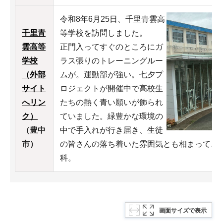
令和8年6月25日、千里青雲高
千里青
等学校を訪問しました。
雲高等
正門入ってすぐのところにガ
学校
ラス張りのトレーニングルー
（外部
ムが。運動部が強い。七夕プ
サイト
ロジェクトが開催中で高校生
へリン
たちの熱く青い願いが飾られ
ク）
ていました。緑豊かな環境の
（豊中
中で手入れが行き届き、生徒
市）
の皆さんの落ち着いた雰囲気とも相まって、
科。
画面サイズで表示