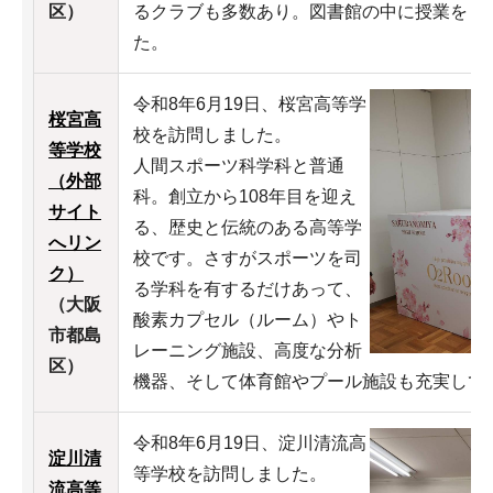
区）
るクラブも多数あり。図書館の中に授業をし
た。
令和8年6月19日、桜宮高等学
桜宮高
校を訪問しました。
等学校
人間スポーツ科学科と普通
（外部
科。創立から108年目を迎え
サイト
る、歴史と伝統のある高等学
へリン
校です。さすがスポーツを司
ク）
る学科を有するだけあって、
（大阪
酸素カプセル（ルーム）やト
市都島
レーニング施設、高度な分析
区）
機器、そして体育館やプール施設も充実して
令和8年6月19日、淀川清流高
淀川清
等学校を訪問しました。
流高等