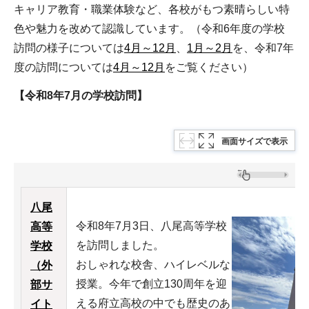
キャリア教育・職業体験など、各校がもつ素晴らしい特
色や魅力を改めて認識しています。（令和6年度の学校
訪問の様子については
4月～12月
、
1月～2月
を、令和7年
度の訪問については
4月～12月
をご覧ください）
【令和8年7月の学校訪問】
画面サイズで表示
八尾
令和8年7月3日、八尾高等学校
高等
を訪問しました。
学校
おしゃれな校舎、ハイレベルな
（外
授業。今年で創立130周年を迎
部サ
える府立高校の中でも歴史のあ
イト