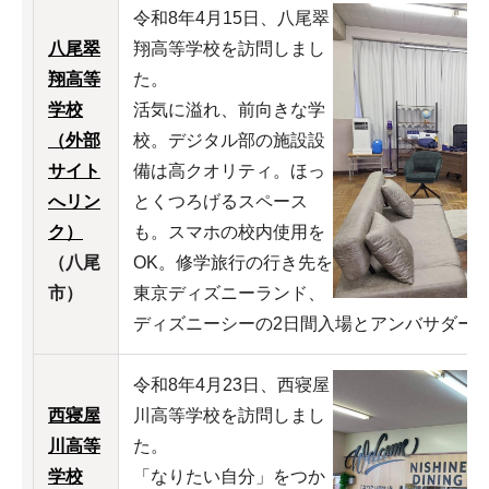
令和8年4月15日、八尾翠
八尾翠
翔高等学校を訪問しまし
翔高等
た。
学校
活気に溢れ、前向きな学
（外部
校。デジタル部の施設設
サイト
備は高クオリティ。ほっ
へリン
とくつろげるスペース
ク）
も。スマホの校内使用を
（八尾
OK。修学旅行の行き先を
市）
東京ディズニーランド、
ディズニーシーの2日間入場とアンバサダー
令和8年4月23日、西寝屋
西寝屋
川高等学校を訪問しまし
川高等
た。
学校
「なりたい自分」をつか