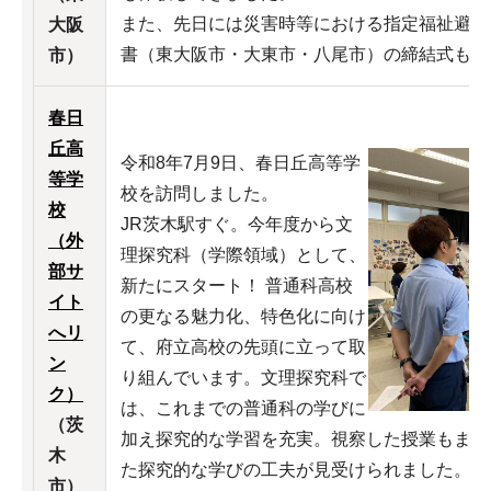
また、先日には災害時等における指定福祉避難
大阪
書（東大阪市・大東市・八尾市）の締結式も行
市）
春日
丘高
令和8年7月9日、春日丘高等学
等学
校を訪問しました。
校
JR茨木駅すぐ。今年度から文
（外
理探究科（学際領域）として、
部サ
新たにスタート！ 普通科高校
イト
の更なる魅力化、特色化に向け
へリ
て、府立高校の先頭に立って取
ン
り組んでいます。文理探究科で
ク）
は、これまでの普通科の学びに
（茨
加え探究的な学習を充実。視察した授業もまさ
木
た探究的な学びの工夫が見受けられました。
市）