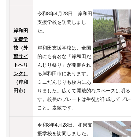
令和8年4月28日、岸和田
支援学校を訪問しまし
岸和田
た。
支援学
校（外
岸和田支援学校は、全国
部サイ
的にも有名な「岸和田だ
トへリ
んじり祭り」が開催され
ンク）
る岸和田市にあります。
（岸和
ミニだんじりも校内にあ
田市）
りました。広くて開放的なスペースは明るく
す。校長のプレートは生徒が作成してプレゼ
こと。素敵です。
令和8年4月28日、和泉支
援学校を訪問しました。