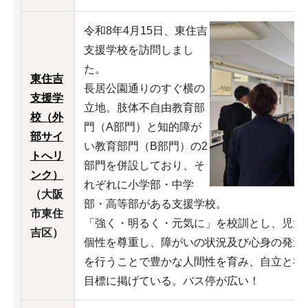
令和8年4月15日、東住吉
支援学校を訪問しまし
た。
東住吉
長居公園通りのすぐ横の
支援学
立地。肢体不自由教育部
校（外
門（A部門）と知的障が
部サイ
い教育部門（B部門）の2
トへリ
部門を併設しており、そ
ンク）
れぞれに小学部・中学
（大阪
部・高等部がある支援学校。
市東住
「強く・明るく・元気に」を校訓とし、児童
吉区）
個性を尊重し、障がいの状況及び心身の発達
を行うことで豊かな人間性を育み、自立と社
目標に掲げている。バス停が広い！