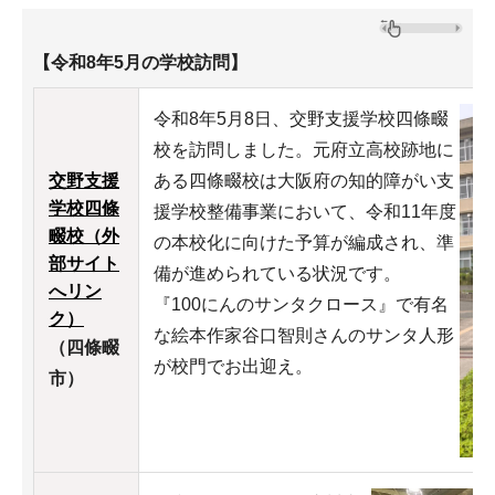
【令和8年5月の学校訪問】
令和8年5月8日、交野支援学校四條畷
校を訪問しました。元府立高校跡地に
交野支援
ある四條畷校は大阪府の知的障がい支
学校四條
援学校整備事業において、令和11年度
畷校（外
の本校化に向けた予算が編成され、準
部サイト
備が進められている状況です。
へリン
『100にんのサンタクロース』で有名
ク）
な絵本作家谷口智則さんのサンタ人形
（四條畷
が校門でお出迎え。
市）