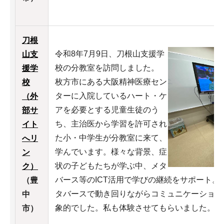
刀根
令和8年7月9日、刀根山支援学
山支
校の分教室を訪問しました。
援学
枚方市にある大阪精神医療セン
校
ターに入院しているハート・ケ
（外
アを必要とする児童生徒のう
部サ
ち、主治医から学習を許可され
イト
た小・中学生が分教室に来て、
へリ
学んでいます。様々な背景、症
ン
状の子どもたちが学ぶ中、メタ
ク）
バース等のICT活用で学びの継続をサポート
（豊
タバースで動き回りながらコミュニケーション
中
象的でした。私も体験させてもらいました。
市）