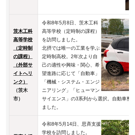
令和8年5月8日、茨木工科
茨木工科
高等学校（定時制の課程）
高等学校
を訪問しました。
（定時制
北摂では唯一の工業を学ぶ
の課程）
定時制高校。2年次より自
（外部サ
己の適性や興味・関心、希
イトへリ
望進路に応じて「自動車」
ンク）
「機械・システム・エンジ
（茨木
ニアリング」「ヒューマン
市）
サイエンス」の3系列から選択。自動車整
ました。
令和8年5月14日、思斉支援
学校を訪問しました。