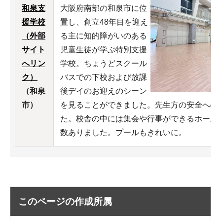
和泉支
大阪府南部の和泉市に位
援学校
置し、創立48年目を迎え
（外部
る主に知的障がいのある
サイト
児童生徒が学ぶ特別支援
へリン
学校。ちょうどスクール
ク）
バスでの下校および放課
（和泉
後デイのお迎えのシーン
市）
を見ることができました。先生方の安全への
た。校舎の中には集会や行事ができるホール
数ありました。プールもきれいに。
このページの作成所属