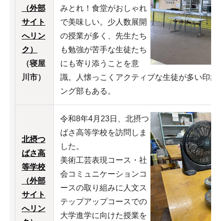
（外部
みとれ！食堂がおしゃれ
サイト
で美味しい。少人数展開
へリン
の授業が多く、先生たち
ク）
も勉強が苦手な生徒たち
（寝屋
にも寄り添うことを意
川市）
識。人懐っこくアクティブな生徒が多い印象
ング部もある。
令和8年4月23日、北摂つ
ばさ高等学校を訪問しま
北摂つ
した。
ばさ高
美術工芸表現コース・社
等学校
会コミュニケーションコ
（外部
ースの取り組みに人文ス
サイト
テップアップコースでの
へリン
大学進学に向けた授業を