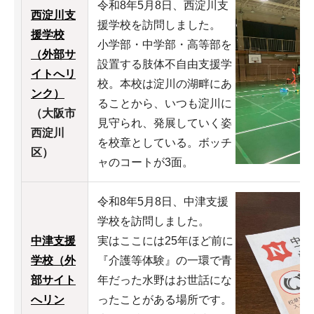
令和8年5月8日、西淀川支
西淀川支
援学校を訪問しました。
援学校
小学部・中学部・高等部を
（外部サ
設置する肢体不自由支援学
イトへリ
校。本校は淀川の湖畔にあ
ンク）
ることから、いつも淀川に
（大阪市
見守られ、発展していく姿
西淀川
を校章としている。ボッチ
区）
ャのコートが3面。
令和8年5月8日、中津支援
学校を訪問しました。
中津支援
実はここには25年ほど前に
学校（外
『介護等体験』の一環で青
部サイト
年だった水野はお世話にな
へリン
ったことがある場所です。