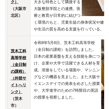
ク）
大きな特色として隣接する
（大阪市
大阪整肢学院との連携。医
北区）
療と教育が日常的に結びつ
く環境のもと、児童生徒の身体状況や健康
や生活の質を高める支援を行っている。
令和8年5月8日、茨木工科高等学校
（全日制の課程）を訪問しました。
茨木工科
日本の産業基盤を支える技能を身につ
高等学校
け、企業や大学で活躍できる人材を育
（全日制
成。溶接をしている場面や、マシニン
の課程）
グなどの機器を見ました。また大阪サ
（外部サ
イエンスデイでの発表をめざした授業
イトへリ
や、大学進学のための7時限目の英語
ンク）
の授業を視察しました。
（茨木
市）