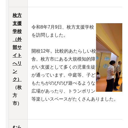
枚方
支援
令和8年7月9日、枚方支援学校
学校
を訪問しました。
（外
部サ
開校12年。比較的あたらしい校
イト
舎。枚方市にある大規模知的障
へリ
がい支援として多くの児童生徒
ン
が通っています。中庭等、子ど
ク）
もたちがのびのび遊べるような
（枚
広場があったり、トランポリン
方
等楽しいスペースがたくさんありました。
市）
むら