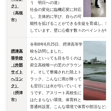
う 明日への道）
ク）
社会の変化に臨機応変に対応
（高槻
し、主体的に学び、自らの可
市）
能性を拡げることができる生徒を育成し、地
しています。壁に心癒す数々のペイントが印
令和8年6月25日、摂津高等学
摂津高
校を訪問しました。
等学校
なんといっても目を引くのは
（外部
府立高校唯一の芝のグラウン
サイト
ド。そして整備された陸上ト
へリン
ラック。こんなに雨が降って
ク）
も翌日には水が引いていくそ
（摂津
うです。アスリート高校生に
市）
はたまらない環境。体育科と
普通科設置。こんな環境で体育や部活などが