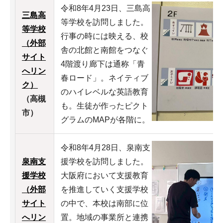
令和8年4月23日、三島高
三島高
等学校を訪問しました。
等学校
行事の時には映える、校
（外部
舎の北館と南館をつなぐ
サイト
4階渡り廊下は通称「青
へリン
春ロード」。ネイティブ
ク）
のハイレベルな英語教育
（高槻
も。生徒が作ったピクト
市）
グラムのMAPが各階に。
令和8年4月28日、泉南支
泉南支
援学校を訪問しました。
援学校
大阪府において支援教育
（外部
を推進していく支援学校
サイト
の中で、本校は南部に位
へリン
置。地域の事業所と連携