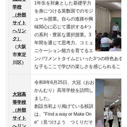
1年生を対象とした基礎学力
学校
を身につける英数国でのモジ
（外部
ュール授業。自らの進路や興
サイト
味関心に応じて選択する4つ
へリン
の系列・豊富な選択授業。3
ク）
年間を通じて思考力、コミュ
（大阪
ニケーション能力を育てるエ
市東淀
ンパワメントタイムといった3つの特色ある
川区）
な子もここで学びの楽しさを感じられること
令和8年6月25日、大冠（おお
かんむり）高等学校を訪問し
大冠高
ました。
等学校
創設当初より掲げている校訓
（外部
は、"Find a way or Make On
サイト
e"（見つけよう つくりだそ
へリン