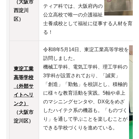
（大阪市
ティア科では、大阪府内の
西淀川
公立高校で唯一の介護福祉
区）
士養成校として福祉に従事する人材を育成
る！
令和8年5月14日、東淀工業高等学校を
訪問しました。
機械工学科、電気工学科、理工学科の
東淀工業
3学科が設置されており、「誠実」
高等学校
「創造」「勤勉」を校訓とし、積極的
（外部サ
に様々な教育活動を実践。5軸や卓上
イトへリ
のマシニングセンタや、DX化をめざ
ンク）
したハイテク系の機器も。「ものづく
（大阪市
り」を通して学ぶことを楽しむことが
淀川区）
できる学校づくりを進めている。