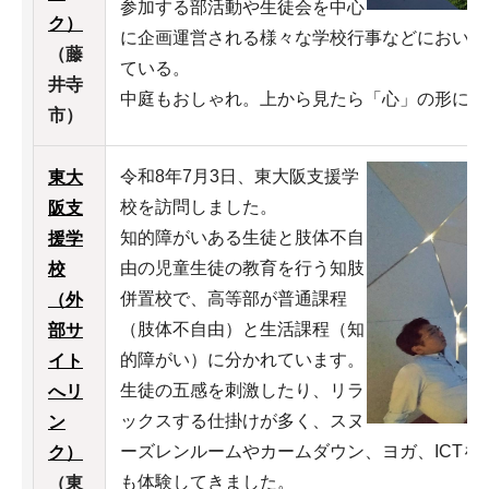
参加する部活動や生徒会を中心
ク）
に企画運営される様々な学校行事などにおいて
（藤
ている。
井寺
中庭もおしゃれ。上から見たら「心」の形にな
市）
令和8年7月3日、東大阪支援学
東大
校を訪問しました。
阪支
知的障がいある生徒と肢体不自
援学
由の児童生徒の教育を行う知肢
校
併置校で、高等部が普通課程
（外
（肢体不自由）と生活課程（知
部サ
的障がい）に分かれています。
イト
生徒の五感を刺激したり、リラ
へリ
ックスする仕掛けが多く、スヌ
ン
ーズレンルームやカームダウン、ヨガ、ICT
ク）
も体験してきました。
（東