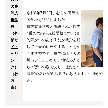
の高
令和8年7月9日、むらの高等支
等支
援学校を訪問しました。
援学
枚方支援学校と併設された府内
校
4番めの高等支援学校です。知
（外
的障がいのある生徒が就労を通
部サ
じて社会的に自立することをめ
イト
ざす学校です。校内には『天の
へリ
川カフェ』があり、地域の人た
ン
ちの憩いの場であり生徒たちの
ク）
職業実習や授業の場でもあります。生徒が作っ
（枚
売。
方
市）