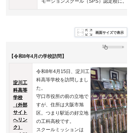
モーションスクール（SPS）認定校に。
画面サイズで表示
【令和8年4月の学校訪問】
令和8年4月15日、淀川工
科高等学校を訪問しまし
淀川工
た。
科高等
守口市役所の前の立地で
学校
すが、住所は大阪市旭
（外部
サイト
区。つまり駅近の好立地
へリン
の工科高校です。
ク）
スクールミッションは