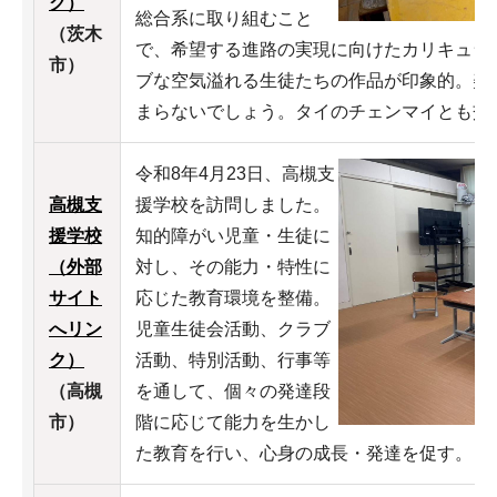
ク）
総合系に取り組むこと
（茨木
で、希望する進路の実現に向けたカリキュラ
市）
ブな空気溢れる生徒たちの作品が印象的。美
まらないでしょう。タイのチェンマイとも交
令和8年4月23日、高槻支
高槻支
援学校を訪問しました。
援学校
知的障がい児童・生徒に
（外部
対し、その能力・特性に
サイト
応じた教育環境を整備。
へリン
児童生徒会活動、クラブ
ク）
活動、特別活動、行事等
（高槻
を通して、個々の発達段
市）
階に応じて能力を生かし
た教育を行い、心身の成長・発達を促す。