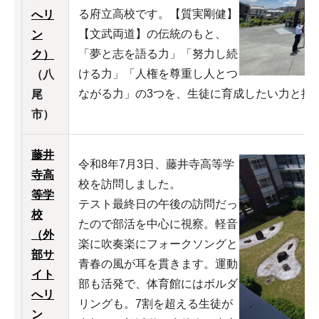
る府立高校です。【質実剛健】
へリ
【文武両道】の伝統のもと、
ン
「夢と志を語る力」「努力し続
ク）
ける力」「人権を尊重し人とつ
（八
ながる力」の3つを、生徒に育成したい力と掲
尾
市）
藤井
令和8年7月3日、藤井寺高等学
寺高
校を訪問しました。
等学
テスト最終日の午後の訪問だっ
校
たので部活を中心に視察。軽音
（外
楽に吹奏楽にフォークソングと
部サ
青春の風が耳を貫きます。運動
イト
部も活発で、体育館にはボルダ
へリ
リングも。7割を超える生徒が
ン