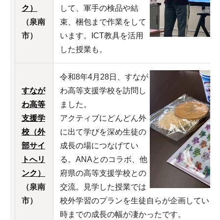
ク）
して、軍手の検品や結
（泉南
束、梱包まで作業をして
市）
います。ICT教具を活用
した授業も。
令和8年4月28日、すなが
すなが
わ高等支援学校を訪問し
わ高等
ました。
支援学
アクティブにどんどん外
校（外
に出て学びを深め生徒の
部サイ
成長の場につなげてい
トへリ
る。ANAとのコラボ、他
ンク）
府県の高等支援学校との
（泉南
交流。見学した授業では
市）
校外学習のプランを生徒自らが企画していま
時までの成長の幅が凄かったです。