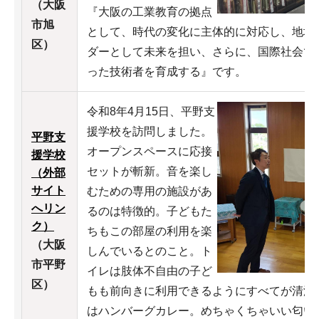
（大阪
『大阪の工業教育の拠点
市旭
として、時代の変化に主体的に対応し、地域
区）
ダーとして未来を担い、さらに、国際社会で
った技術者を育成する』です。
令和8年4月15日、平野支
援学校を訪問しました。
平野支
オープンスペースに応接
援学校
セットが斬新。音を楽し
（外部
サイト
むための専用の施設があ
へリン
るのは特徴的。子どもた
ク）
ちもこの部屋の利用を楽
（大阪
しんでいるとのこと。ト
市平野
イレは肢体不自由の子ど
区）
もも前向きに利用できるようにすべてが清潔
はハンバーグカレー。めちゃくちゃいい匂い