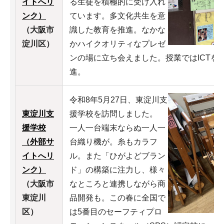
イトへリ
る生徒を積極的に受け入れ
ンク）
ています。多文化共生を意
（大阪市
識した教育を推進。なかな
淀川区）
かハイクオリティなプレゼ
ンの場に立ち会えました。授業ではICTを
進。
令和8年5月27日、東淀川支
東淀川支
援学校を訪問しました。
援学校
一人一台端末ならぬ一人一
（外部サ
台織り機が。糸もカラフ
イトへリ
ル。また「ひがよどブラン
ンク）
ド」の構築に注力し、様々
（大阪市
なところと連携しながら商
東淀川
品開発も。この春に全国で
区）
は5番目のセーフティプロ