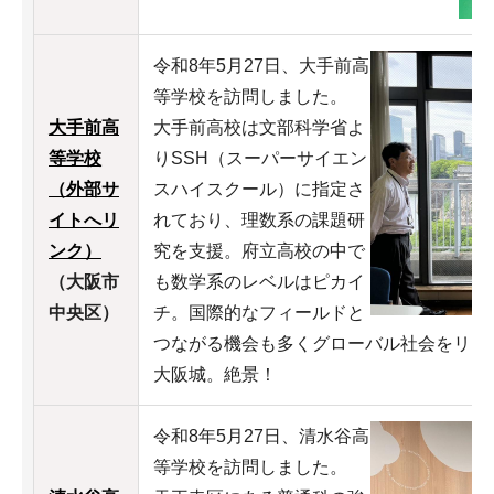
令和8年5月27日、大手前高
等学校を訪問しました。
大手前高
大手前高校は文部科学省よ
等学校
りSSH（スーパーサイエン
（外部サ
スハイスクール）に指定さ
イトへリ
れており、理数系の課題研
ンク）
究を支援。府立高校の中で
（大阪市
も数学系のレベルはピカイ
中央区）
チ。国際的なフィールドと
つながる機会も多くグローバル社会をリー
大阪城。絶景！
令和8年5月27日、清水谷高
等学校を訪問しました。