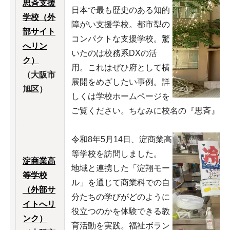
思斉支援
日本で最も歴史のある知的
学校（外
障がい支援学校。都市型の
部サイト
コンパクトな支援学校。驚
へリン
いたのは校務系DXの活
ク）
用。これはぜひ府として横
（大阪市
展開をめざしたい事例。詳
旭区）
しくは学校ホームページを
ご覧ください。ちなみに校名の『思斉』は
令和8年5月14日、淀商業高
等学校を訪問しました。
淀商業高
地域と連携した「淀翔モー
等学校
ル」を通じて商業科での自
（外部サ
分たちの学びがどのように
イトへリ
役立つのかを体験できる教
ンク）
育活動を実践。福祉ボラン