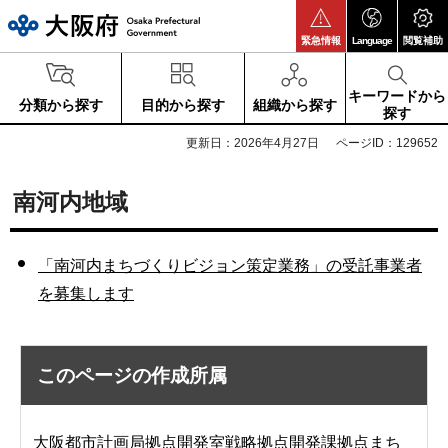
大阪府
緊急情報
Language
閲覧補助
キーワードから
分類から探す
目的から探す
組織から探す
探す
更新日：2026年4月27日
ページID：129652
南河内地域
「南河内まちづくりビジョン策定業務」の受託事業者
を募集します
このページの作成所属
大阪都市計画局拠点開発室戦略拠点開発課拠点まち