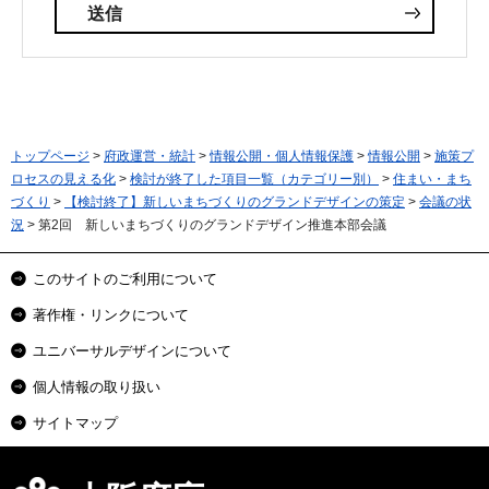
トップページ
>
府政運営・統計
>
情報公開・個人情報保護
>
情報公開
>
施策プ
ロセスの見える化
>
検討が終了した項目一覧（カテゴリー別）
>
住まい・まち
づくり
>
【検討終了】新しいまちづくりのグランドデザインの策定
>
会議の状
況
> 第2回 新しいまちづくりのグランドデザイン推進本部会議
このサイトのご利用について
著作権・リンクについて
ユニバーサルデザインについて
個人情報の取り扱い
サイトマップ