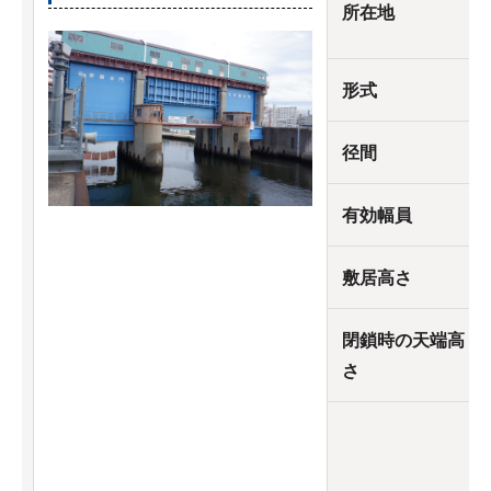
所在地
形式
径間
有効幅員
敷居高さ
閉鎖時の天端高
さ