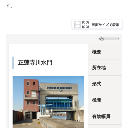
す。
画面サイズで表示
概要
正蓮寺川水門
所在地
形式
径間
有効幅員