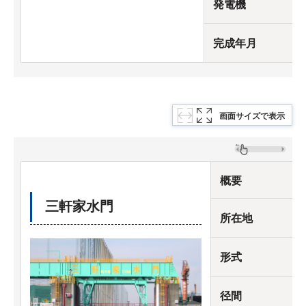
発電機
完成年月
画面サイズで表示
概要
三軒家水門
所在地
形式
径間