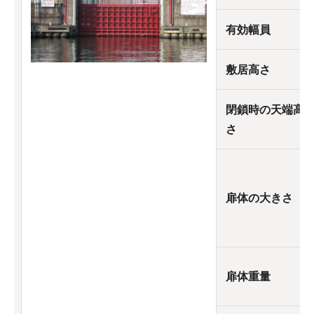
有効幅員
敷居高さ
閉鎖時の天端高
さ
扉体の大きさ
扉体重量