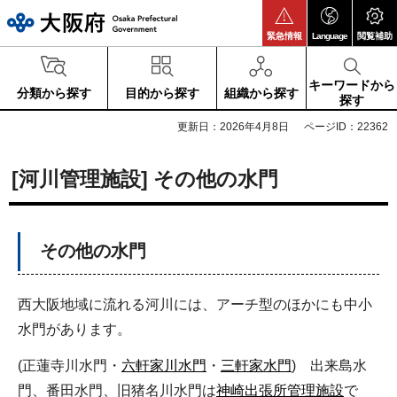
大阪府
緊急情報
Language
閲覧補助
キーワードから
分類から探す
目的から探す
組織から探す
探す
更新日：2026年4月8日
ページID：22362
[河川管理施設] その他の水門
その他の水門
西大阪地域に流れる河川には、アーチ型のほかにも中小
水門があります。
(正蓮寺川水門・
六軒家川水門
・
三軒家水門
) 出来島水
門、番田水門、旧猪名川水門は
神崎出張所管理施設
で