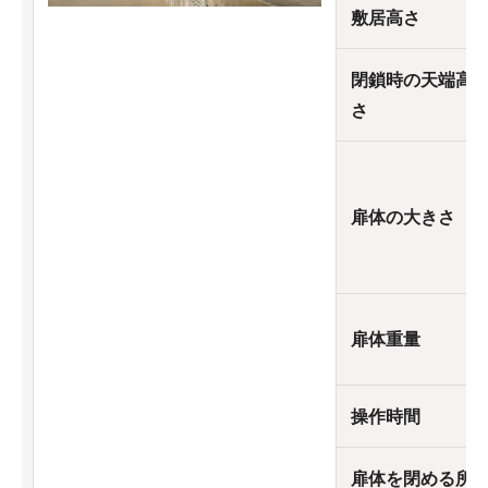
敷居高さ
閉鎖時の天端高
さ
扉体の大きさ
扉体重量
操作時間
扉体を閉める所