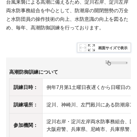
台風来襲による高潮に備えるため、淀川右岸、淀川左岸
両水防事務組合を中心として、防潮扉の開閉態勢の万全
と水防団員の操作技術の向上、水防意識の向上を図るた
め、毎年、高潮防御訓練を行っております。
画面サイズで表示
高潮防御訓練について
訓練日時：
例年7月第1土曜日夜遅くから日曜日の未
訓練場所：
淀川、神崎川、左門殿川にある防潮扉17
淀川右岸・淀川左岸両水防事務組合、国
参加機関：
大阪府警、兵庫県、尼崎市、兵庫県警、