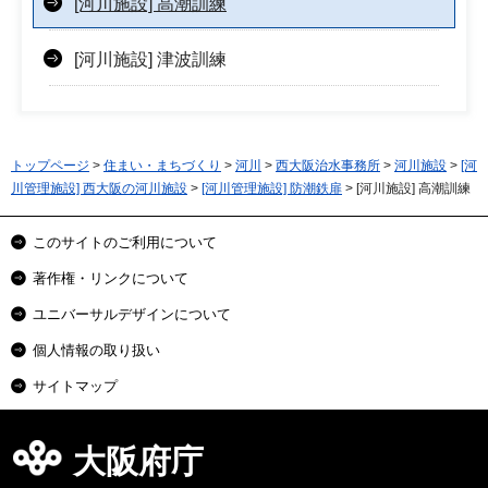
[河川施設] 高潮訓練
[河川施設] 津波訓練
トップページ
>
住まい・まちづくり
>
河川
>
西大阪治水事務所
>
河川施設
>
[河
川管理施設] 西大阪の河川施設
>
[河川管理施設] 防潮鉄扉
> [河川施設] 高潮訓練
このサイトのご利用について
著作権・リンクについて
ユニバーサルデザインについて
個人情報の取り扱い
サイトマップ
大阪府庁