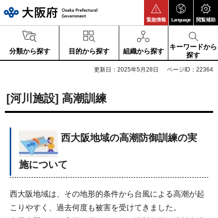
大阪府
緊急情報
Language
閲覧補助
キーワードから
分類から探す
目的から探す
組織から探す
探す
更新日：2025年5月28日
ページID：22364
[河川施設] 高潮訓練
西大阪地域の高潮防御訓練の実
施について
西大阪地域は、その地形的条件から台風による高潮が起
こりやすく、過去何度も被害を受けてきました。