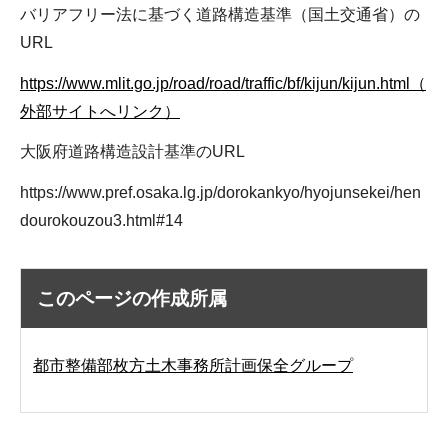
バリアフリー法に基づく道路構造基準（国土交通省）の
URL
https://www.mlit.go.jp/road/road/traffic/bf/kijun/kijun.html（
外部サイトへリンク）
大阪府道路構造設計基準のURL
https://www.pref.osaka.lg.jp/dorokankyo/hyojunsekei/hen
dourokouzou3.html#14
このページの作成所属
都市整備部枚方土木事務所計画保全グループ