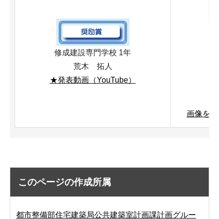
修成建設専門学校 1年
荒木 拓人
★発表動画（YouTube）
画像を拡大
このページの作成所属
都市整備部住宅建築局公共建築室計画課計画グルー