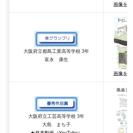
画像を拡大
大阪府立都島工業高等学校 3年
富永 康生
画像を拡大
大阪府立工芸高等学校 3年
大島 まち子
★発表動画（YouTube）