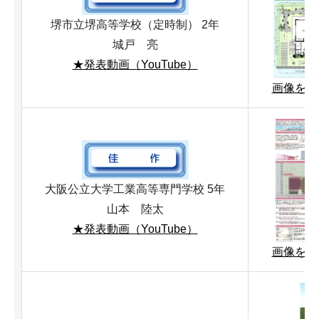
堺市立堺高等学校（定時制） 2年
城戸 亮
★発表動画（YouTube）
画像を拡大
大阪公立大学工業高等専門学校 5年
山本 陸太
★発表動画（YouTube）
画像を拡大