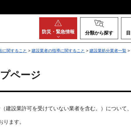
阪府
防災・
緊急情報
分類から探す
目
法に関すること
>
建設業者の指導に関すること
>
建設業処分業者一覧
>
ップページ
者（建設業許可を受けていない業者を含む。）について
おります。