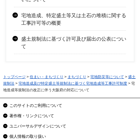
宅地造成、特定盛土等又は土石の堆積に関する
工事許可等の概要
盛土規制法に基づく許可及び届出の公表につい
て
トップページ
>
住まい・まちづくり
>
まちづくり
>
宅地防災等について
>
盛土
規制法
>
宅地造成及び特定盛土等規制法に基づく宅地造成等工事許可制度
> 宅
地造成等規制法の改正に伴う大阪府の対応について
このサイトのご利用について
著作権・リンクについて
ユニバーサルデザインについて
個人情報の取り扱い