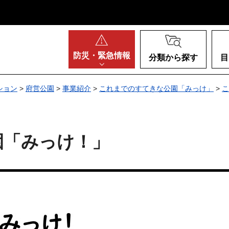
阪府
防災・
緊急情報
分類から探す
目
ション
>
府営公園
>
事業紹介
>
これまでのすてきな公園「みっけ」
>
こ
園「みっけ！」