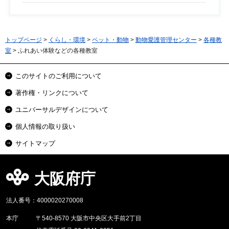
トップページ
>
くらし・環境
>
ペット・動物
>
動物愛護管理センター
>
各種教
室
> ふれあい体験などの各種教室
このサイトのご利用について
著作権・リンクについて
ユニバーサルデザインについて
個人情報の取り扱い
サイトマップ
大阪府庁
法人番号：4000020270008
本庁
〒540-8570 大阪市中央区大手前2丁目