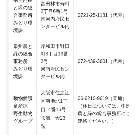
南河内農
富田林市寿町
と緑の総
2丁目6番1号
合事務所
0721-25-1131（代表）
南河内府民セ
みどり環
ンタービル内
境課
泉州農と
岸和田市野田
緑の総合
町3丁目13番
事務所
2号
072-439-3601（代表）
みどり環
泉南府民セン
境課
タービル内
大阪市住之江
動物愛護
06-6210-9619（直通）
区南港北1丁
畜産課
（休日については、中部
目14番16号
野生動物
農と緑の総合事務所にご
咲洲庁舎23
グループ
連絡ください。）
階