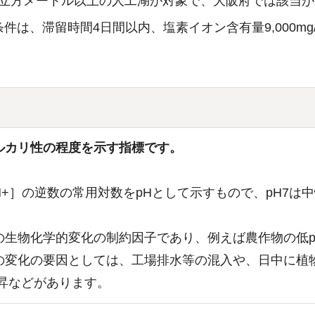
0万立方メートル以上の人工湖が対象で、大阪府では該当
は、滞留時間4日間以内、塩素イオン含有量9,000m
ルカリ性の程度を示す指標です。
+］の逆数の常用対数をpHとして示すもので、pH7は
の生物化学的変化の制約因子であり、例えば農作物の低p
の変化の要因としては、工場排水等の混入や、日中に植
昇などがあります。