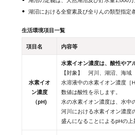
湖沼の定義は、天然湖沼及び貯水量1,00
湖沼における全窒素及び全りんの類型指定条件
生活環境項目一覧
項目名
内容等
水素イオン濃度は、酸性やア
【対象】 河川、湖沼、海域
水素イオ
水溶液中の水素イオン濃度［H
ン濃度
数値は酸性を示します。
（pH)
水の水素イオン濃度は、水中
河川における水素イオン濃度
盛んになることによるpHの上