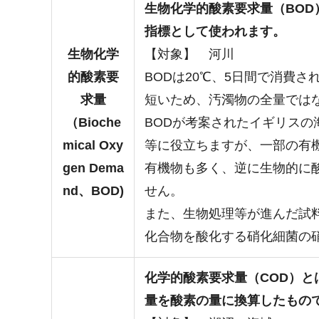
生物化学的酸素要求量（BOD
指標として使われます。
生物化学
【対象】 河川
的酸素要
BODは20℃、5日間で消費
求量
短いため、汚濁物の全量では
（Bioche
BODが考案されたイギリスの
mical Oxy
等に役立ちますが、一部の有
gen Dema
有機物も多く、逆に生物的に
nd、BOD)
せん。
また、生物処理等が進んだ試料
化合物を酸化する硝化細菌の硝
化学的酸素要求量（COD）
と
量を酸素の量に換算したもの