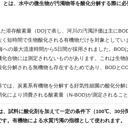
）
とは、水中の微生物が汚濁物等を酸化分解する際に必
された溶存酸素量（DO)で表し、河川の汚濁評価は主にB
なく短時間で生物酸化される有機物だけを対象としてい
海への最大流達時間から5日間が採用されました。BO
機化合物には測定されないものがあります。これは生物
酸化分解される無機物も存在するためであり、BODとC
では、炭素系有機物を分解する好気性細菌の酸化分解に消
化により消費される酸素量（N-BOD)が測定されるこ
は、試料に酸化剤を加えて一定の条件下（100℃、30
です。有機物による水質汚濁の指標として使われます。