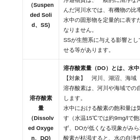
浮遊物質は、一般的に清浄な
（Suspen
んだ河川水では、有機物の比
ded Soli
水中の固形物を定量的に表す
d、SS)
なりません。
SSが生態系に与える影響と
せる等があります。
溶存酸素量（DO）
とは、水中
【対象】 河川、湖沼、海域
溶存酸素は、河川や海域での
溶存酸素
します。
量
水中における酸素の飽和量は
（Dissolv
す（水温15℃では約9mg/
ed Oxyge
ず、DOが低くなる現象がみ
n、DO)
酸素が枯渇すると、水の自浄