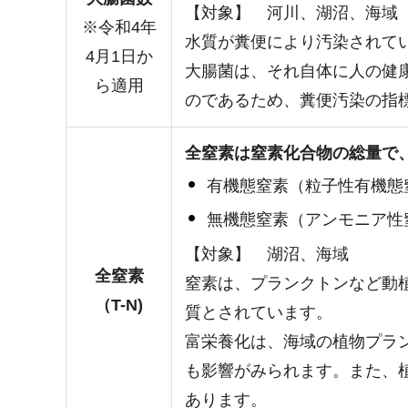
【対象】 河川、湖沼、海域
※令和4年
水質が糞便により汚染されて
4月1日か
大腸菌は、それ自体に人の健
ら適用
のであるため、糞便汚染の指
全窒素は窒素化合物の総量で
有機態窒素（粒子性有機態
無機態窒素（アンモニア性
【対象】 湖沼、海域
全窒素
窒素は、プランクトンなど動
（T-N)
質とされています。
富栄養化は、海域の植物プラ
も影響がみられます。また、
あります。