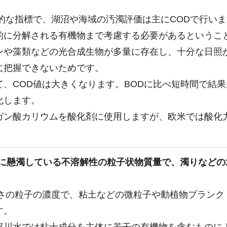
表的な指標で、湖沼や海域の汚濁評価は主にCODで行い
的に分解される有機物まで考慮する必要があるというこ
ンや藻類などの光合成生物が多量に存在し、十分な日照
に把握できないためです。
て、COD値は大きくなります。BODに比べ短時間で結
化します。
ガン酸カリウムを酸化剤に使用しますが、欧米では酸化
中に懸濁している不溶解性の粒子状物質量で、濁りなどの
きさの粒子の濃度で、粘土などの微粒子や動植物プランク
す。