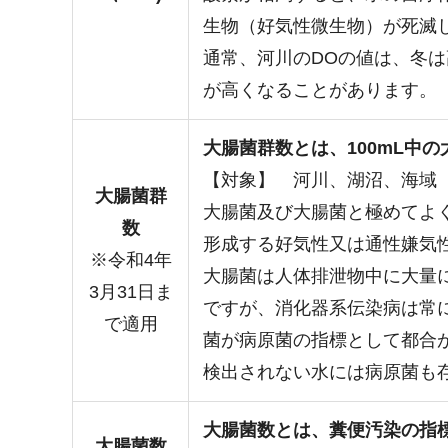
生物（好気性微生物）が死滅
通常、河川のDOの値は、冬
が高くなることがあります。
大腸菌群数とは、100mL中
【対象】 河川、湖沼、海域
大腸菌群
大腸菌及び大腸菌と極めてよ
数
形成する好気性又は通性嫌気
※令和4年
大腸菌は人体排泄物中に大量
3月31日ま
ですが、消化器系伝染病は常
で適用
菌が病原菌の指標として都合
検出されない水には病原菌も
大腸菌数とは、糞便汚染の指
大腸菌数