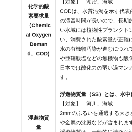
【対象】 湖沼、海域
化学的酸
CODは、水質汚濁を示す代
素要求量
の滞留時間が長いので、長期
（Chemic
い水域には植物性プランクト
al Oxygen
い、消費された酸素量が正確
Deman
水の有機物汚染が進むにつれ
d、COD)
や亜硝酸塩などの無機物も酸
日本では酸化力の弱い過マン
す。
浮遊物質量（SS）とは、水
【対象】 河川、海域
2mmのふるいを通過する大
浮遊物質
や金属の沈殿などが含まれま
量