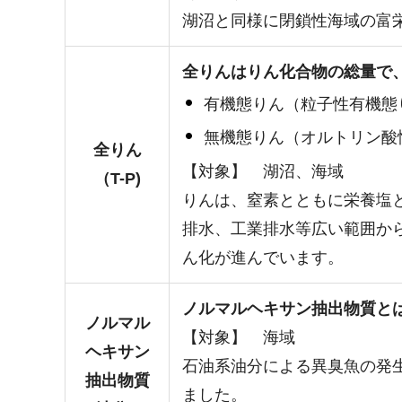
湖沼と同様に閉鎖性海域の富
全りんはりん化合物の総量で
有機態りん（粒子性有機態
無機態りん（オルトリン酸
全りん
【対象】 湖沼、海域
（T-P)
りんは、窒素とともに栄養塩
排水、工業排水等広い範囲か
ん化が進んでいます。
ノルマルヘキサン抽出物質と
ノルマル
【対象】 海域
ヘキサン
石油系油分による異臭魚の発
抽出物質
ました。