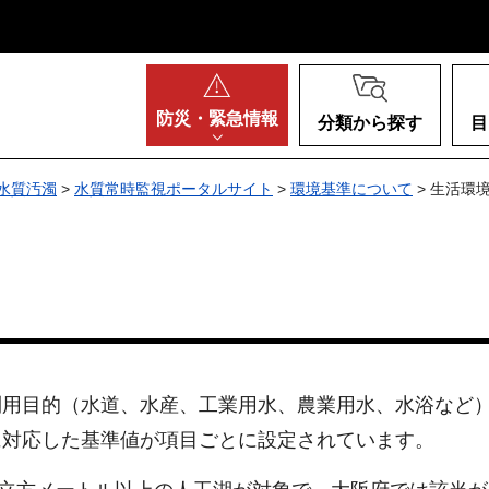
阪府
防災・
緊急情報
分類から探す
目
水質汚濁
>
水質常時監視ポータルサイト
>
環境基準について
> 生活環
利用目的（水道、水産、工業用水、農業用水、水浴など
に対応した基準値が項目ごとに設定されています。