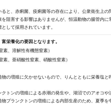
いると、赤痢菌、疫痢菌等の存在により、公衆衛生上の
康を阻害する影響はありませんが、恒温動物の腸管内に
標として採用されています。
、富栄養化の要因となります。
窒素、溶解性有機態窒素）
窒素、亜硝酸性窒素、硝酸性窒素）
植物の増殖に欠かせないもので、りんとともに栄養塩と
ンクトンの増殖による赤潮の発生や、湖沼でのアオコや
植物プランクトンの増殖による内部生産のため、夏季を