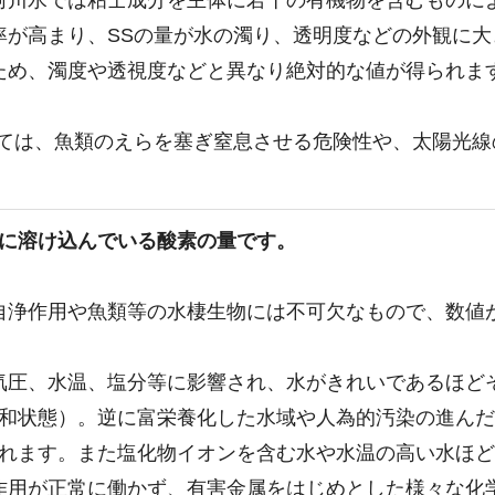
河川水では粘士成分を主体に若干の有機物を含むものに
率が高まり、SSの量が水の濁り、透明度などの外観に大
ため、濁度や透視度などと異なり絶対的な値が得られま
しては、魚類のえらを塞ぎ窒息させる危険性や、太陽光
に溶け込んでいる酸素の量です。
自浄作用や魚類等の水棲生物には不可欠なもので、数値
気圧、水温、塩分等に影響され、水がきれいであるほど
lで飽和状態）。逆に富栄養化した水域や人為的汚染の進
られます。また塩化物イオンを含む水や水温の高い水ほど
作用が正常に働かず、有害金属をはじめとした様々な化