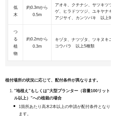
アオキ、クチナシ、サツキツツ
低
約0.3mから
ゲ、ヒラドツツジ、ユキヤナギ
木
0.5m
アジサイ、カンツバキ 以上9種
つ
る
約0.2mから
キヅタ、ナツヅタ、ツキヌキニ
コウバラ 以上5種類
植
0.3m
物
植付場所の状況に応じて、配付条件が異なります。
”地植え”もしくは”大型プランター（容量100リット
ル以上）”への植栽の場合
1箇所あたり高木2本以上の申請が配付条件となり
ます。