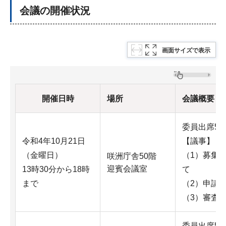
会議の開催状況
画面サイズで表示
開催日時
場所
会議概要
委員出席5
令和4年10月21日
【議事】
（金曜日）
（1）募集
咲洲庁舎50階
迎賓会議室
13時30分から18時
て
まで
（2）申請
（3）審査
委員出席5