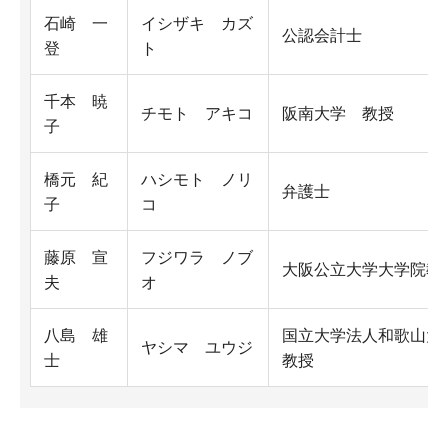
石崎 一
イシザキ カズ
公認会計士
登
ト
千本 暁
チモト アキコ
阪南大学 教授
子
橋元 紀
ハシモト ノリ
弁護士
子
コ
藤原 宣
フジワラ ノブ
大阪公立大学大学院教
夫
オ
八島 雄
国立大学法人和歌山大
ヤシマ ユウジ
士
教授