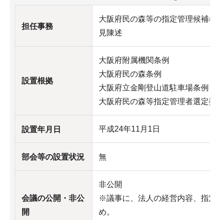
大阪府民の森等の指定管理候補者
担任事務
見陳述
大阪府附属機関条例
大阪府民の森条例
設置根拠
大阪府立金剛登山道駐車場条例
大阪府民の森等指定管理者選定委
平成24年11月1日
設置年月日
部会等の設置状況
無
非公開
会議の公開・非公
※議事に、法人の経営内容、指定
開
め。