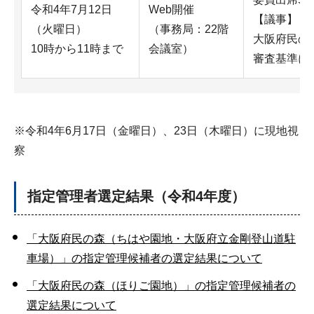
令和4年7月12日
Web開催
【議事】
（火曜日）
（事務局：22階
大阪府民の
10時から11時まで
会議室）
審査基準に
※令和4年6月17日（金曜日）、23日（木曜日）に現地視
察
指定管理者選定結果（令和4年度）
「大阪府民の森（ちはや園地・大阪府立金剛登山道駐
車場）」の指定管理候補者の選定結果について
「大阪府民の森（ほりご園地）」の指定管理候補者の
選定結果について