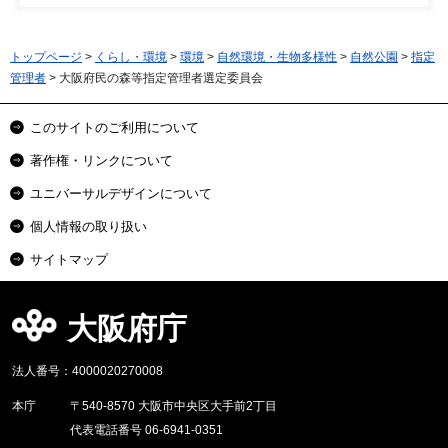
トップページ
>
くらし・環境
>
環境
>
自然環境・生物多様性
>
自然公園
>
指定
管理者
> 大阪府民の森等指定管理者選定委員会
このサイトのご利用について
著作権・リンクについて
ユニバーサルデザインについて
個人情報の取り扱い
サイトマップ
大阪府庁
法人番号：4000020270008
本庁
〒540-8570 大阪市中央区大手前2丁目
代表電話番号 06-6941-0351