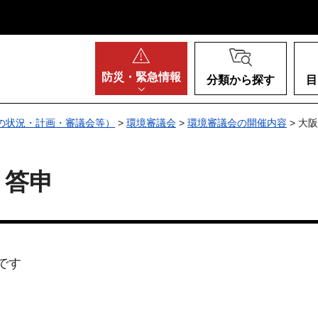
阪府
防災・
緊急情報
分類から探す
目
の状況・計画・審議会等）
>
環境審議会
>
環境審議会の開催内容
> 大
・答申
です