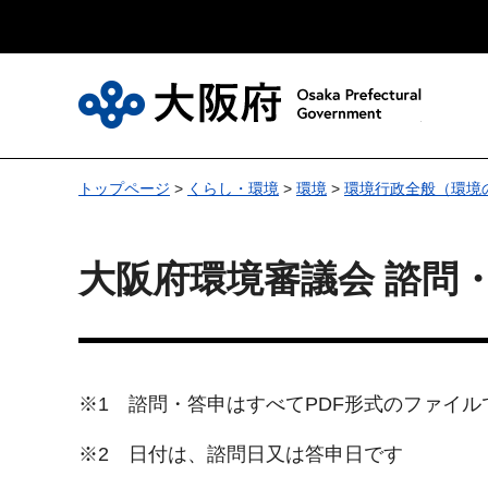
大
トップページ
>
くらし・環境
>
環境
>
環境行政全般（環境
大阪府環境審議会 諮問
※1 諮問・答申はすべてPDF形式のファイル
※2 日付は、諮問日又は答申日です