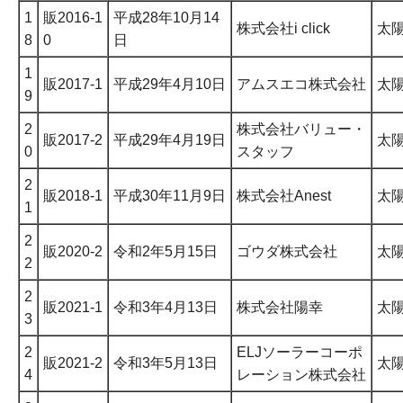
1
販2016-1
平成28年10月14
株式会社i click
太
8
0
日
1
販2017-1
平成29年4月10日
アムスエコ株式会社
太
9
2
株式会社バリュー・
販2017-2
平成29年4月19日
太
0
スタッフ
2
販2018-1
平成30年11月9日
株式会社Anest
太
1
2
販2020-2
令和2年5月15日
ゴウダ株式会社
太
2
2
販2021-1
令和3年4月13日
株式会社陽幸
太
3
2
ELJソーラーコーポ
販2021-2
令和3年5月13日
太
4
レーション株式会社