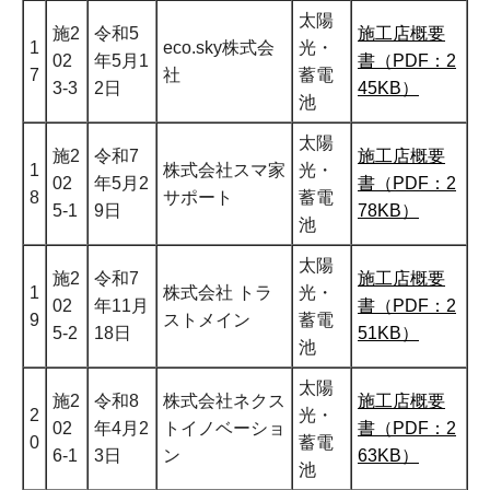
太陽
施2
令和5
施工店概要
1
eco.sky株式会
光・
02
年5月1
書（PDF：2
7
社
蓄電
3-3
2日
45KB）
池
太陽
施2
令和7
施工店概要
1
株式会社スマ家
光・
02
年5月2
書（PDF：2
8
サポート
蓄電
5-1
9日
78KB）
池
太陽
施2
令和7
施工店概要
1
株式会社 トラ
光・
02
年11月
書（PDF：2
9
ストメイン
蓄電
5-2
18日
51KB）
池
太陽
施2
令和8
株式会社ネクス
施工店概要
2
光・
02
年4月2
トイノベーショ
書（PDF：2
0
蓄電
6-1
3日
ン
63KB）
池