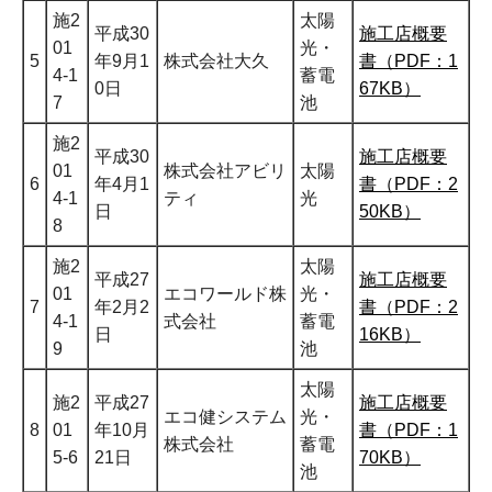
施2
太陽
平成30
施工店概要
01
光・
5
年9月1
株式会社大久
書（PDF：1
4-1
蓄電
0日
67KB）
7
池
施2
平成30
施工店概要
01
株式会社アビリ
太陽
6
年4月1
書（PDF：2
4-1
ティ
光
日
50KB）
8
施2
太陽
平成27
施工店概要
01
エコワールド株
光・
7
年2月2
書（PDF：2
4-1
式会社
蓄電
日
16KB）
9
池
太陽
施2
平成27
施工店概要
エコ健システム
光・
8
01
年10月
書（PDF：1
株式会社
蓄電
5-6
21日
70KB）
池