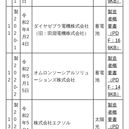
1
日
9KB）
製
製造
令
2
者概
和2
1
0
ダイヤゼブラ電機株式会社
蓄電
要書
年4
1
2
（旧：田淵電機株式会社）
池
（PD
月2
0-
F：16
4日
1
6KB）
製
製造
令
2
者概
和2
1
0
オムロンソーシアルソリュ
蓄電
要書
年5
2
2
ーションズ株式会社
池
（PD
月1
0-
F：14
5日
2
9KB）
製
製造
令
2
者概
和2
1
0
太陽
要書
年5
株式会社エクソル
3
2
光
（PD