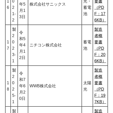
1
0
光・
要書
年5
株式会社サニックス
6
2
蓄電
（PD
月1
1-
池
F：17
3日
2
6KB）
製
製造
令
2
者概
和5
1
0
蓄電
要書
年4
ニチコン株式会社
7
2
池
（PD
月1
3-
F：20
2日
1
6KB）
製
製造
令
2
者概
和7
1
0
太陽
要書
年6
WWB株式会社
8
2
光
（PD
月2
5-
F：19
0日
1
7KB）
製
製造