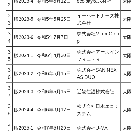
販2023-4
令和5年5月12日
eco.sky株式会社
太
2
3
イーパートナーズ株
販2023-5
令和5年5月25日
太
3
式会社
3
株式会社Mirror Grou
販2023-6
令和5年7月7日
太
4
p
3
株式会社アースイン
販2024-1
令和6年4月30日
太
5
フィニティ
3
株式会社SAN NEX
販2024-2
令和6年5月15日
太
6
AS DUO
3
販2024-3
令和6年5月15日
近畿住設株式会社
太
7
3
株式会社日本エコシ
販2024-4
令和6年9月12日
太
8
ステム
3
販2025-1
令和7年5月29日
株式会社U-MA
太