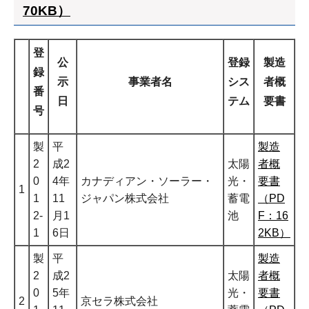
70KB）
登
公
登録
製造
録
示
事業者名
シス
者概
番
日
テム
要書
号
製
平
製造
2
成2
太陽
者概
0
4年
カナディアン・ソーラー・
光・
要書
1
1
11
ジャパン株式会社
蓄電
（PD
2-
月1
池
F：16
1
6日
2KB）
製
平
製造
2
成2
太陽
者概
0
5年
光・
要書
2
京セラ株式会社