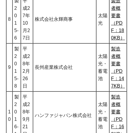
製
平
製造
2
成2
者概
0
7年
太陽
要書
8
株式会社永輝商事
1
10
光
（PD
5-
月2
F：18
6
7日
0KB）
製
平
製造
2
成2
太陽
者概
0
8年
光・
要書
9
長州産業株式会社
1
2月
蓄電
（PD
5-
26
池
F：14
8
日
7KB）
製
平
製造
2
成2
太陽
者概
1
0
8年
光・
要書
ハンファジャパン株式会社
0
1
9月
蓄電
（PD
6-
21
池
F：16