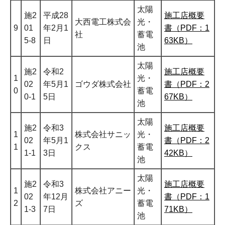
太陽
施2
平成28
施工店概要
大西電工株式会
光・
9
01
年2月1
書（PDF：1
社
蓄電
5-8
日
63KB）
池
太陽
施2
令和2
施工店概要
1
光・
02
年5月1
ゴウダ株式会社
書（PDF：2
0
蓄電
0-1
5日
67KB）
池
太陽
施2
令和3
施工店概要
1
株式会社サニッ
光・
02
年5月1
書（PDF：2
1
クス
蓄電
1-1
3日
42KB）
池
太陽
施2
令和3
施工店概要
1
株式会社アニー
光・
02
年12月
書（PDF：1
2
ズ
蓄電
1-3
7日
71KB）
池