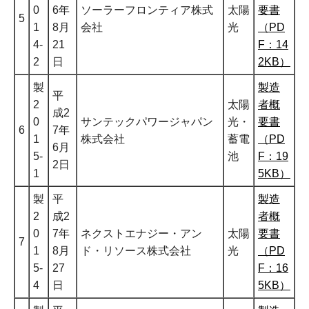
0
6年
ソーラーフロンティア株式
太陽
要書
5
1
8月
会社
光
（PD
4-
21
F：14
2
日
2KB）
製
製造
平
2
太陽
者概
成2
0
サンテックパワージャパン
光・
要書
6
7年
1
株式会社
蓄電
（PD
6月
5-
池
F：19
2日
1
5KB）
製
平
製造
2
成2
者概
0
7年
ネクストエナジー・アン
太陽
要書
7
1
8月
ド・リソース株式会社
光
（PD
5-
27
F：16
4
日
5KB）