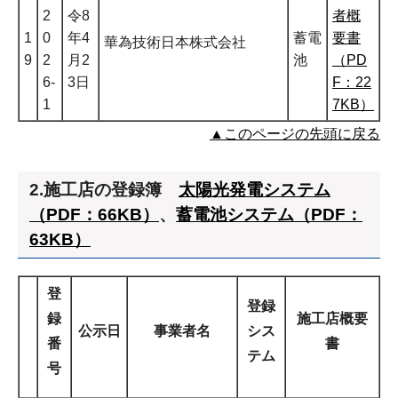
2
令8
者概
1
0
年4
蓄電
要書
華為技術日本株式会社
9
2
月2
池
（PD
6-
3日
F：22
1
7KB）
▲このページの先頭に戻る
2.施工店の登録簿
太陽光発電システム
（PDF：66KB）
、
蓄電池システム（PDF：
63KB）
登
登録
録
施工店概要
公示日
事業者名
シス
番
書
テム
号