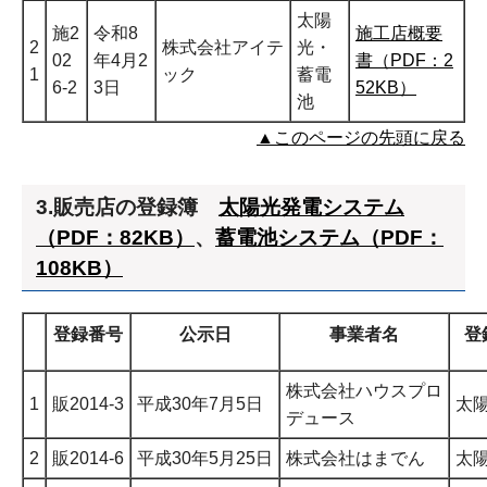
太陽
施2
令和8
施工店概要
2
株式会社アイテ
光・
02
年4月2
書（PDF：2
1
ック
蓄電
6-2
3日
52KB）
池
▲このページの先頭に戻る
3.販売店の登録簿
太陽光発電システム
（PDF：82KB）
、
蓄電池システム（PDF：
108KB）
登録番号
公示日
事業者名
登
株式会社ハウスプロ
1
販2014-3
平成30年7月5日
太
デュース
2
販2014-6
平成30年5月25日
株式会社はまでん
太