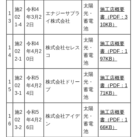
太陽
施2
令和4
施工店概要
1
エナジーサプラ
光・
02
年3月2
書（PDF：3
3
イ株式会社
蓄電
1-4
2日
10KB）
池
太陽
施2
令和4
施工店概要
1
株式会社セレス
光・
02
年4月2
書（PDF：1
4
コ
蓄電
2-1
0日
97KB）
池
太陽
施2
令和5
施工店概要
1
株式会社ドリー
光・
02
年4月2
書（PDF：1
5
プ
蓄電
3-1
4日
71KB）
池
太陽
施2
令和5
施工店概要
1
株式会社アイデ
光・
02
年4月2
書（PDF：1
6
ン
蓄電
3-2
6日
66KB）
池