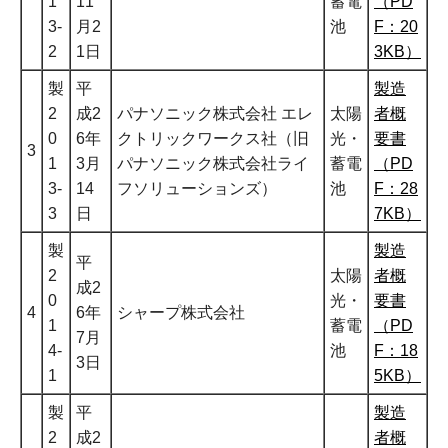
1
11
蓄電
（PD
3-
月2
池
F：20
2
1日
3KB）
製
平
製造
2
成2
パナソニック株式会社 エレ
太陽
者概
0
6年
クトリックワークス社（旧
光・
要書
3
1
3月
パナソニック株式会社ライ
蓄電
（PD
3-
14
フソリューションズ）
池
F：28
3
日
7KB）
製
製造
平
2
太陽
者概
成2
0
光・
要書
4
6年
シャープ株式会社
1
蓄電
（PD
7月
4-
池
F：18
3日
1
5KB）
製
平
製造
2
成2
者概