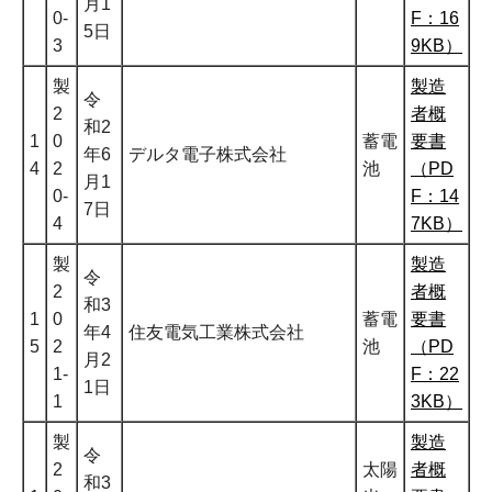
月1
0-
F：16
5日
3
9KB）
製
製造
令
2
者概
和2
1
0
蓄電
要書
年6
デルタ電子株式会社
4
2
池
（PD
月1
0-
F：14
7日
4
7KB）
製
製造
令
2
者概
和3
1
0
蓄電
要書
年4
住友電気工業株式会社
5
2
池
（PD
月2
1-
F：22
1日
1
3KB）
製
製造
令
2
太陽
者概
和3