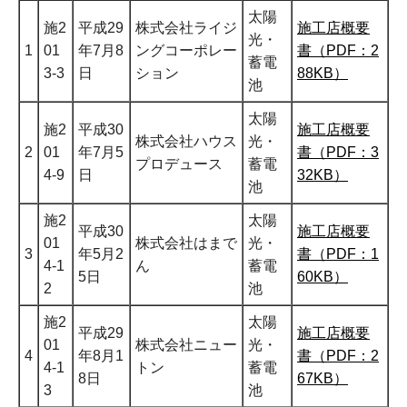
太陽
施2
平成29
株式会社ライジ
施工店概要
光・
1
01
年7月8
ングコーポレー
書（PDF：2
蓄電
3-3
日
ション
88KB）
池
太陽
施2
平成30
施工店概要
株式会社ハウス
光・
2
01
年7月5
書（PDF：3
プロデュース
蓄電
4-9
日
32KB）
池
施2
太陽
平成30
施工店概要
01
株式会社はまで
光・
3
年5月2
書（PDF：1
4-1
ん
蓄電
5日
60KB）
2
池
施2
太陽
平成29
施工店概要
01
株式会社ニュー
光・
4
年8月1
書（PDF：2
4-1
トン
蓄電
8日
67KB）
3
池