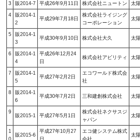
3
販2014-7
平成26年9月11日
株式会社ニュートン
太
4
販2014-1
株式会社ライジング
平成29年7月18日
太
2
コーポレーション
5
販2014-1
平成30年9月10日
株式会社大久
太
3
6
販2014-1
平成26年12月24
株式会社アビリティ
太
4
日
7
販2014-1
エコワールド株式会
平成27年2月2日
太
5
社
8
販2014-1
平成30年7月2日
三和建創株式会社
太
6
9
株式会社ネクサスジ
販2015-1
平成27年5月1日
太
ャパン
1
平成27年10月27
エコ健システム株式
販2015-6
太
0
日
会社