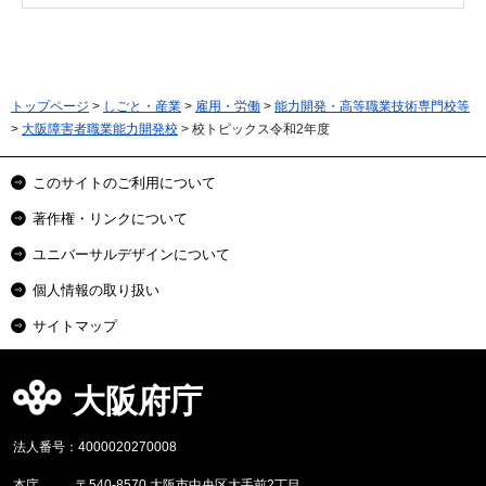
トップページ
>
しごと・産業
>
雇用・労働
>
能力開発・高等職業技術専門校等
>
大阪障害者職業能力開発校
> 校トピックス令和2年度
このサイトのご利用について
著作権・リンクについて
ユニバーサルデザインについて
個人情報の取り扱い
サイトマップ
大阪府庁
法人番号：4000020270008
本庁
〒540-8570 大阪市中央区大手前2丁目