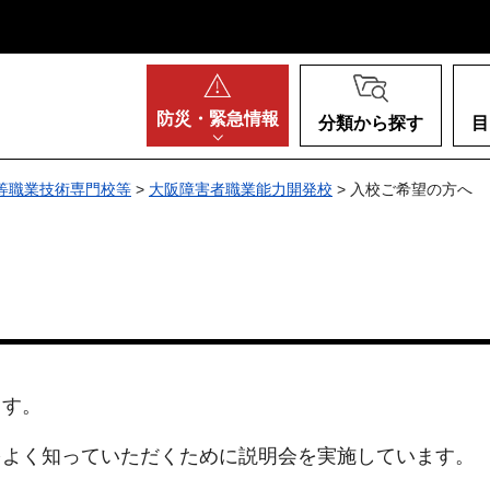
阪府
防災・
緊急情報
分類から探す
目
等職業技術専門校等
>
大阪障害者職業能力開発校
> 入校ご希望の方へ
ます。
をよく知っていただくために説明会を実施しています。