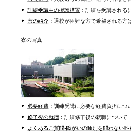
訓練受講中の援護措置
：訓練を受講される
寮の紹介
：通校が困難な方で希望される方
寮の写真
必要経費
：訓練受講に必要な経費負担につ
修了後の就職
：訓練修了後の就職について
よくあるご質問-障がいの種別を問わない科