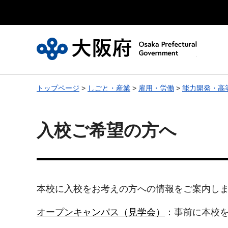
大
トップページ
>
しごと・産業
>
雇用・労働
>
能力開発・高
入校ご希望の方へ
本校に入校をお考えの方への情報をご案内し
オープンキャンパス（見学会）
：事前に本校