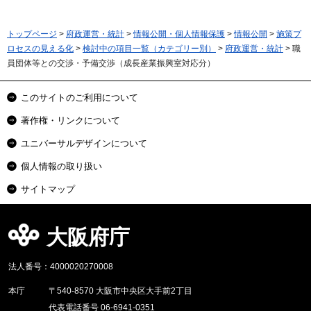
トップページ
>
府政運営・統計
>
情報公開・個人情報保護
>
情報公開
>
施策プ
ロセスの見える化
>
検討中の項目一覧（カテゴリー別）
>
府政運営・統計
> 職
員団体等との交渉・予備交渉（成長産業振興室対応分）
このサイトのご利用について
著作権・リンクについて
ユニバーサルデザインについて
個人情報の取り扱い
サイトマップ
大阪府庁
法人番号：4000020270008
本庁
〒540-8570 大阪市中央区大手前2丁目
代表電話番号 06-6941-0351