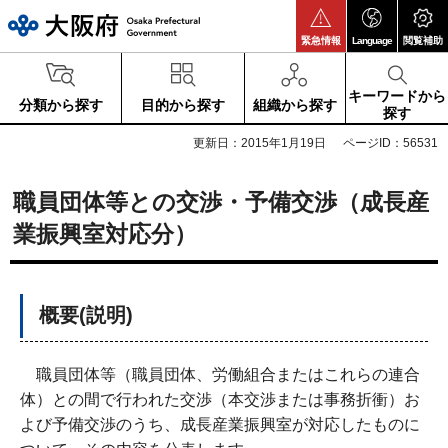
大阪府
緊急情報
Language
閲覧補助
キーワードから
分類から探す
目的から探す
組織から探す
探す
更新日：2015年1月19日
ページID：56531
職員団体等との交渉・予備交渉（成長産
業振興室対応分）
概要(説明)
職員団体等（職員団体、労働組合またはこれらの連合
体）との間で行われた交渉（本交渉または事務折衝）お
よび予備交渉のうち、成長産業振興室が対応したものに