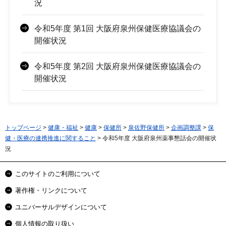
況
令和5年度 第1回 大阪府泉州保健医療協議会の
開催状況
令和5年度 第2回 大阪府泉州保健医療協議会の
開催状況
トップページ
>
健康・福祉
>
健康
>
保健所
>
泉佐野保健所
>
企画調整課
>
保
健・医療の連携推進に関すること
> 令和5年度 大阪府泉州薬事懇話会の開催状
況
このサイトのご利用について
著作権・リンクについて
ユニバーサルデザインについて
個人情報の取り扱い