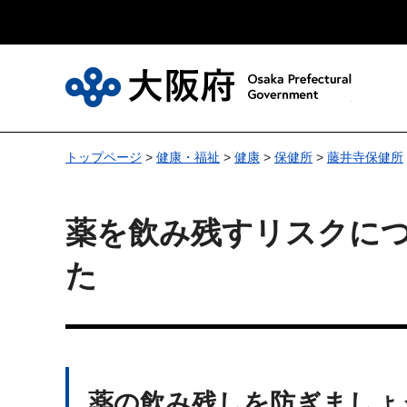
大
トップページ
>
健康・福祉
>
健康
>
保健所
>
藤井寺保健所
薬を飲み残すリスクに
た
薬の飲み残しを防ぎましょ