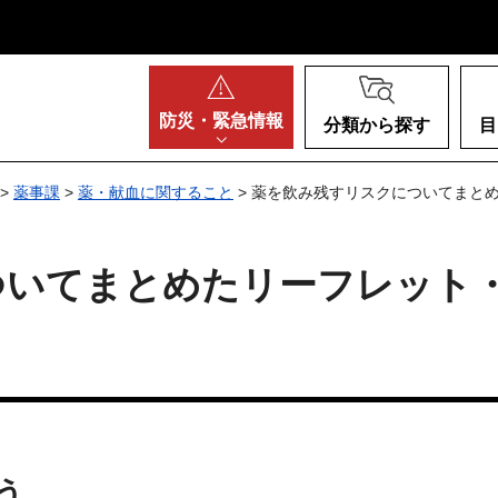
阪府
防災・
緊急情報
分類から探す
目
>
薬事課
>
薬・献血に関すること
> 薬を飲み残すリスクについてまと
ついてまとめたリーフレット
う