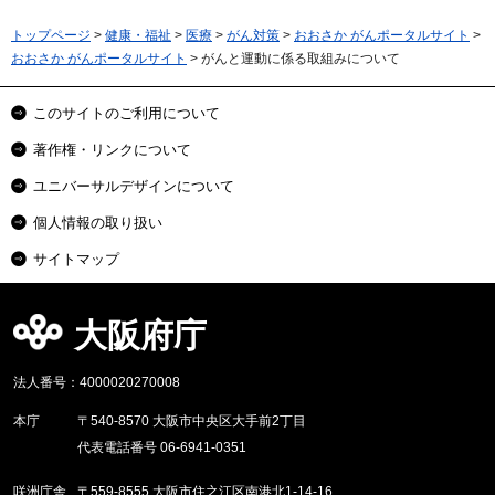
トップページ
>
健康・福祉
>
医療
>
がん対策
>
おおさか がんポータルサイト
>
おおさか がんポータルサイト
> がんと運動に係る取組みについて
このサイトのご利用について
著作権・リンクについて
ユニバーサルデザインについて
個人情報の取り扱い
サイトマップ
大阪府庁
法人番号：4000020270008
本庁
〒540-8570 大阪市中央区大手前2丁目
代表電話番号 06-6941-0351
咲洲庁舎
〒559-8555 大阪市住之江区南港北1-14-16