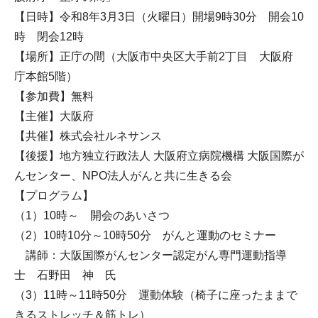
【日時】令和8年3月3日（火曜日）開場9時30分 開会10
時 閉会12時
【場所】正庁の間（大阪市中央区大手前2丁目 大阪府
庁本館5階）
【参加費】無料
【主催】大阪府
【共催】株式会社ルネサンス
【後援】地方独立行政法人 大阪府立病院機構 大阪国際が
んセンター、NPO法人がんと共に生きる会
【プログラム】
（1）10時～ 開会のあいさつ
（2）10時10分～10時50分 がんと運動のセミナー
講師：大阪国際がんセンター認定がん専門運動指導
士 石野田 神 氏
（3）11時～11時50分 運動体験（椅子に座ったままで
きるストレッチ＆筋トレ）