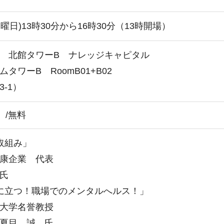
水曜日)13時30分から16時30分（13時開場）
 北館タワーB ナレッジキャピタル
タワーB RoomB01+B02
-1）
）/無料
取組み」
康企業 代表
 氏
に立つ！職場でのメンタルへルス！」
大学名誉教授
夏目 誠 氏