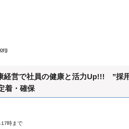
org
康経営で社員の健康と活力Up!!! ”
定着・確保
ら17時まで