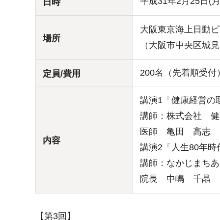
平成31年2月25日(
日時
大阪東京海上日動ビ
場所
（大阪市中央区城見2-
200名（先着順受付
定員/費用
講演1「健康経営の
講師：株式会社 健
医師 亀田 高志
内容
講演2「人生80年
講師：なかじまちあ
院長 中嶋 千晶 
【第3回】