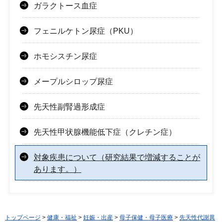
ガラクトース血症
フェニルケトン尿症（PKU）
ホモシスチン尿症
メープルシロップ尿症
先天性副腎過形成症
先天性甲状腺機能低下症（クレチン症）
対象疾患について（研究結果で増減することが
あります。）
トップページ
>
健康・福祉
>
妊娠・出産
>
母子保健・母子医療
>
先天性代謝異