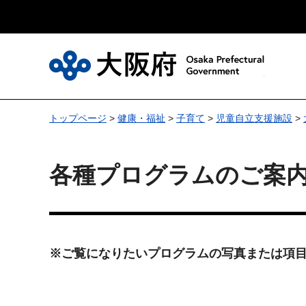
大
トップページ
>
健康・福祉
>
子育て
>
児童自立支援施設
>
各種プログラムのご案
※ご覧になりたいプログラムの写真または項