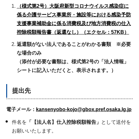
（様式第2号）大阪府新型コロナウイルス感染症に
係る介護サービス事業所・施設等における感染予防
支援事業補助金に係る消費税及び地方消費税の仕入
控除税額報告書（返還なし）（エクセル：57KB）
返還額がない法人であることがわかる書類 ※必要
な場合のみ
（添付が必要な書類は、様式第2号の「法人情報」
シートに記入いただくと、表示されます。）
提出先
電子メール：
kansenyobo-kojo@gbox.pref.osaka.lg.jp
件名を
「【法人名】仕入控除税額報告」
として送付を
お願いいたします。