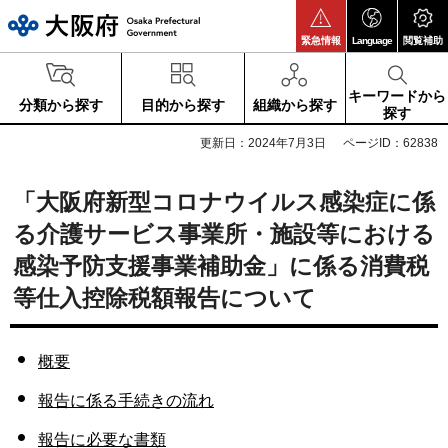
大阪府
緊急情報
Language
閲覧補助
キーワードから
分類から探す
目的から探す
組織から探す
探す
更新日：2024年7月3日
ページID：62838
「大阪府新型コロナウイルス感染症に係
る介護サービス事業所・施設等における
感染予防支援事業補助金」に係る消費税
等仕入控除税額報告について
概要
報告に係る手続きの流れ
報告に必要な書類