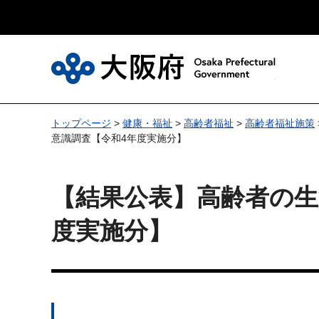
大
トップページ
>
健康・福祉
>
高齢者福祉
>
高齢者福祉施策
意識調査【令和4年度実施分】
【結果公表】高齢者の生
度実施分】