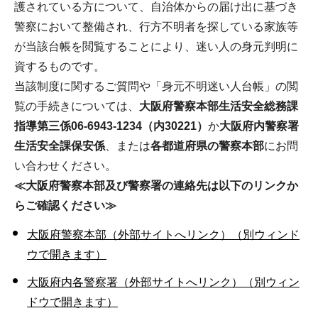
護されている方について、自治体からの届け出に基づき
警察において整備され、行方不明者を探している家族等
が当該台帳を閲覧することにより、迷い人の身元判明に
資するものです。
当該制度に関するご質問や「身元不明迷い人台帳」の閲
覧の手続きについては、
大阪府警察本部生活安全総務課
指導第三係06-6943-1234（内30221）
か
大阪府内警察署
生活安全課保安係
、または
各都道府県の警察本部
にお問
い合わせください。
≪大阪府警察本部及び警察署の連絡先は以下のリンクか
らご確認ください≫
大阪府警察本部（外部サイトへリンク）（別ウィンド
ウで開きます）
大阪府内各警察署（外部サイトへリンク）（別ウィン
ドウで開きます）