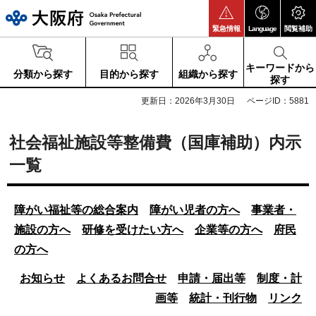
大阪府
緊急情報
Language
閲覧補助
キーワードから
分類から探す
目的から探す
組織から探す
探す
更新日：2026年3月30日
ページID：5881
社会福祉施設等整備費（国庫補助）内示
一覧
障がい福祉等の総合案内
障がい児者の方へ
事業者・
施設の方へ
研修を受けたい方へ
企業等
の方へ
府民
の方へ
お知らせ
よくあるお問合せ
申請・届出等
制度・計
画等
統計・刊行物
リンク