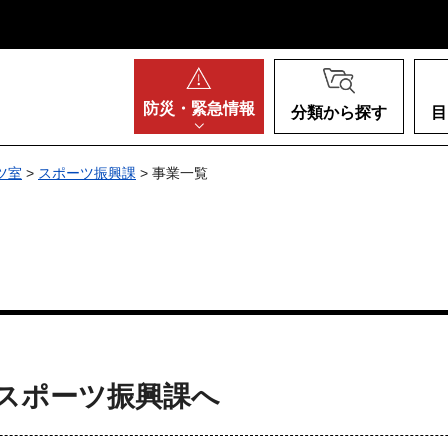
阪府
防災・
緊急情報
分類から探す
目
ツ室
>
スポーツ振興課
> 事業一覧
スポーツ振興課へ