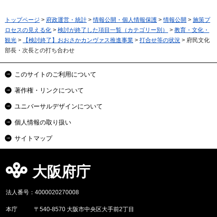
トップページ
>
府政運営・統計
>
情報公開・個人情報保護
>
情報公開
>
施策プ
ロセスの見える化
>
検討が終了した項目一覧（カテゴリー別）
>
教育・文化・
観光
>
【検討終了】おおさかカンヴァス推進事業
>
打合せ等の状況
> 府民文化
部長・次長との打ち合わせ
このサイトのご利用について
著作権・リンクについて
ユニバーサルデザインについて
個人情報の取り扱い
サイトマップ
大阪府庁
法人番号：4000020270008
本庁
〒540-8570 大阪市中央区大手前2丁目