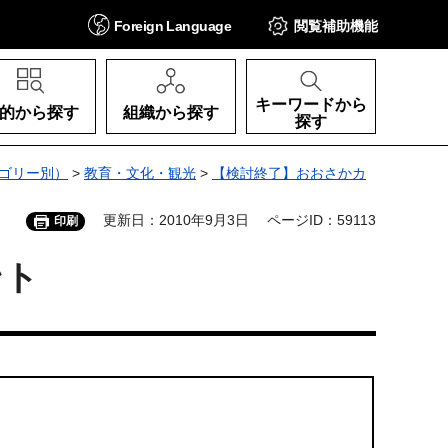
Foreign
Language
閲覧補助
機能
キーワードから
的から探す
組織から探す
探す
ゴリー別）
>
教育・文化・観光
>
【検討終了】おおさかカ
更新日：2010年9月3日
ページID：59113
印刷
ント