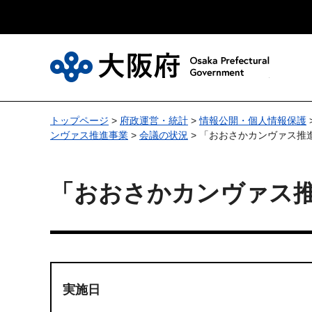
大
トップページ
>
府政運営・統計
>
情報公開・個人情報保護
ンヴァス推進事業
>
会議の状況
> 「おおさかカンヴァス推
「おおさかカンヴァス
実施日