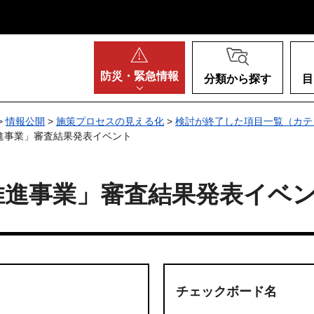
阪府
防災・
緊急情報
分類から探す
目
>
情報公開
>
施策プロセスの見える化
>
検討が終了した項目一覧（カテ
進事業」審査結果発表イベント
推進事業」審査結果発表イベ
チェックボード名