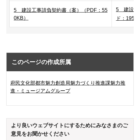
5 建設
5 建設工事請負契約書（案）（PDF：55
0KB）
ド：195K
このページの作成所属
府民文化部都市魅力創造局魅力づくり推進課魅力推
進・ミュージアムグループ
より良いウェブサイトにするためにみなさまのご
意見をお聞かせください