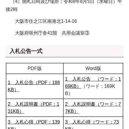
（4）開札日時及び場所：令和8年8月5日（水曜日）午
後2時
大阪市住之江区南港北1-14-16
大阪府咲州庁舎41階 共用会議室③
入札公告一式
PDF版
Word版
1 入札公告
（ワード：1
1 入札公告（PDF：188
69KB）
（ワード：169K
KB）
B）
2 入札説明書（PDF：1
2 入札説明書（ワード：7
31KB）
7KB）
3 入札心得（PDF：139
3 入札心得（ワード：73