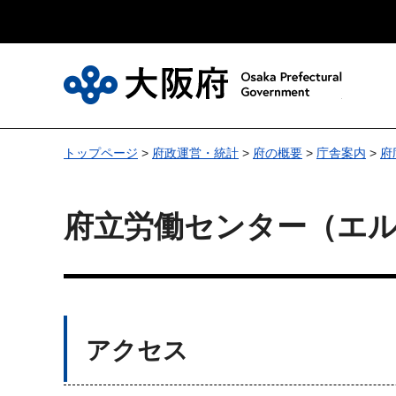
大
トップページ
>
府政運営・統計
>
府の概要
>
庁舎案内
>
府
府立労働センター（エ
アクセス