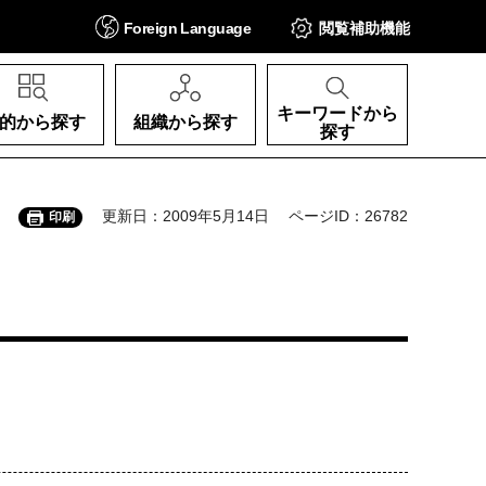
Foreign
Language
閲覧補助
機能
キーワードから
的から探す
組織から探す
探す
更新日：2009年5月14日
ページID：26782
印刷