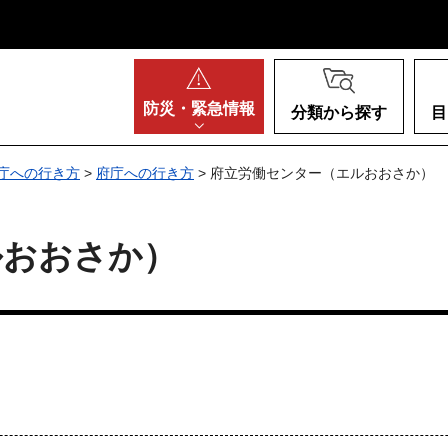
阪府
防災・
緊急情報
分類から探す
目
庁への行き方
>
府庁への行き方
> 府立労働センター（エルおおさか）
ルおおさか）