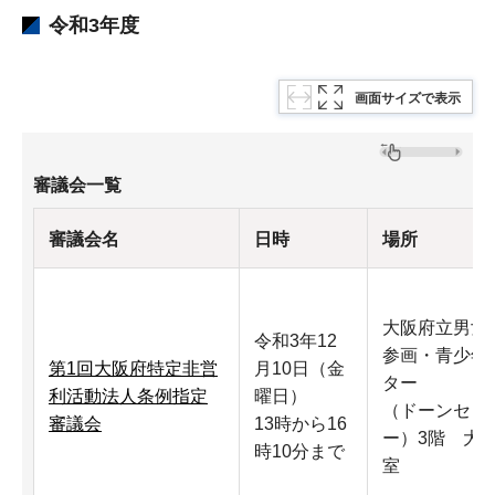
令和3年度
画面サイズで表示
審議会一覧
審議会名
日時
場所
大阪府立男女
令和3年12
参画・青少年
第1回大阪府特定非営
月10日（金
ター
利活動法人条例指定
曜日）
（ドーンセン
審議会
13時から16
ー）3階 大
時10分まで
室