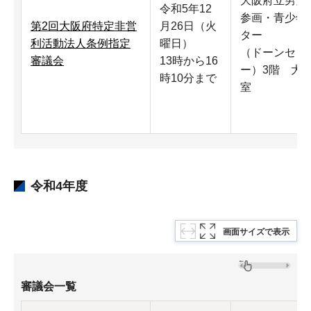
大阪府立男女
令和5年12
参画・青少年
第2回大阪府特定非営
月26日（火
ター
利活動法人条例指定
曜日）
（ドーンセン
審議会
13時から16
ー）3階 大
時10分まで
室
令和4年度
画面サイズで表示
審議会一覧