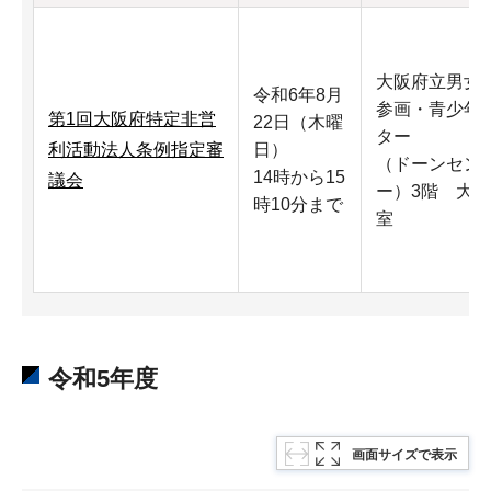
大阪府立男女
令和6年8月
参画・青少年
第1回大阪府特定非営
22日（木曜
ター
利活動法人条例指定審
日）
（ドーンセン
14時から15
議会
ー）3階 大
時10分まで
室
令和5年度
画面サイズで表示