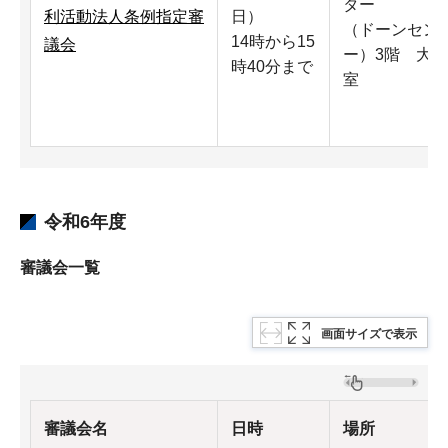
ター
利活動法人条例指定審
日）
（ドーンセン
14時から15
議会
ー）3階 大
時40分まで
室
令和6年度
審議会一覧
画面サイズで表示
審議会名
日時
場所