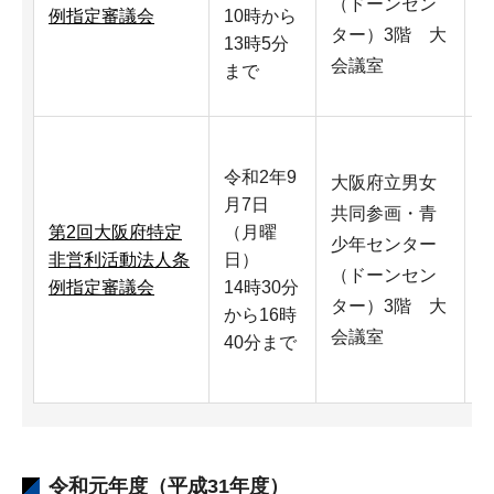
（ドーンセン
例指定審議会
10時から
ター）3階 大
13時5分
会議室
まで
令和2年9
大阪府立男女
月7日
共同参画・青
第2回大阪府特定
（月曜
少年センター
非営利活動法人条
日）
（ドーンセン
例指定審議会
14時30分
ター）3階 大
から16時
会議室
40分まで
令和元年度（平成31年度）