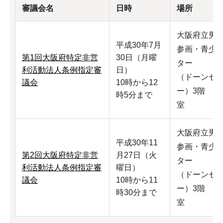
審議会名
日時
場所
大阪府立男
平成30年7月
参画・青少
第1回大阪府特定非営
30日（月曜
ター
利活動法人条例指定審
日）
（ドーンセ
議会
10時から12
ー）3階 大
時5分まで
室
大阪府立男
平成30年11
参画・青少
第2回大阪府特定非営
月27日（火
ター
利活動法人条例指定審
曜日）
（ドーンセ
議会
10時から11
ー）3階 大
時30分まで
室