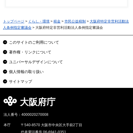
トップページ
>
くらし・環境
>
税金
>
市民公益税制
>
大阪府特定非営利活動法
人条例指定審議会
> 大阪府特定非営利活動法人条例指定審議会
このサイトのご利用について
著作権・リンクについて
ユニバーサルデザインについて
個人情報の取り扱い
サイトマップ
大阪府庁
法人番号：4000020270008
本庁
〒540-8570 大阪市中央区大手前2丁目
代表電話番号 06-6941-0351