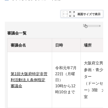
画面サイズで表示
審議会一覧
審議会名
日時
場所
大阪府立男女
令和元年7月
参画・青少年
第1回大阪府特定非営
22日（月曜
ター
利活動法人条例指定
日）
（ドーンセン
審議会
10時から12
ー）3階 大
時10分まで
室