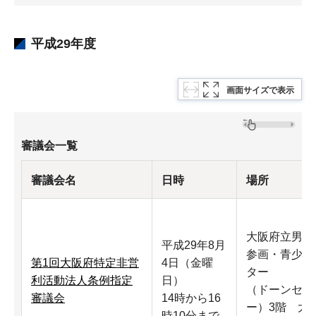
平成29年度
画面サイズで表示
審議会一覧
審議会名
日時
場所
大阪府立男女
平成29年8月
参画・青少年
第1回大阪府特定非営
4日（金曜
ター
利活動法人条例指定
日）
（ドーンセン
審議会
14時から16
ー）3階 大
時10分まで