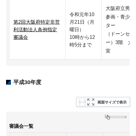
大阪府立男女
令和元年10
参画・青少年
第2回大阪府特定非営
月21日（月
ター
利活動法人条例指定
曜日）
（ドーンセン
審議会
10時から12
ー）3階 大
時5分まで
室
平成30年度
画面サイズで表示
審議会一覧