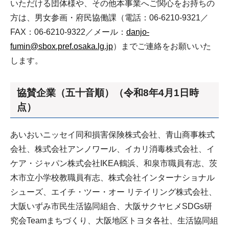
いただける団体様や、その他本事業へご関心をお持ちの
方は、男女参画・府民協働課（電話：06-6210-9321／
FAX：06-6210-9322／メール：
danjo-
fumin@sbox.pref.osaka.lg.jp
）までご連絡をお願いいた
します。
協賛企業（五十音順）（令和8年4月1日時
点）
あいおいニッセイ同和損害保険株式会社、青山商事株式
会社、株式会社アンノワール、イカリ消毒株式会社、イ
ケア・ジャパン株式会社IKEA鶴浜、和泉市職員有志、茨
木市立小学校教職員有志、株式会社インターナショナル
シューズ、エイチ・ツー・オー リテイリング株式会社、
大阪いずみ市民生活協同組合、大阪サクヤヒメSDGs研
究会Teamまちづくり、大阪地区トヨタ各社、生活協同組