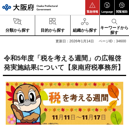
大阪府
緊急情報
Language
閲覧補助
キーワードから
分類から探す
目的から探す
組織から探す
探す
更新日：2026年1月14日
ページID：34600
令和5年度「税を考える週間」の広報啓
発実施結果について【泉南府税事務所】