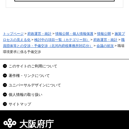
トップページ
>
府政運営・統計
>
情報公開・個人情報保護
>
情報公開
>
施策プ
ロセスの見える化
>
検討中の項目一覧（カテゴリー別）
>
府政運営・統計
>
職
員団体等との交渉・予備交渉（北河内府税事務所対応分）
>
会議の状況
> 職場
環境要求に係る予備交渉
このサイトのご利用について
著作権・リンクについて
ユニバーサルデザインについて
個人情報の取り扱い
サイトマップ
大阪府庁