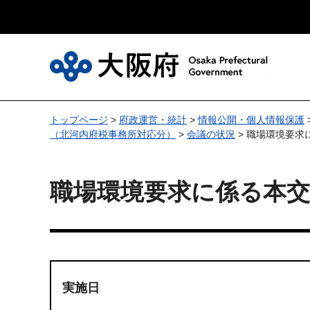
大
トップページ
>
府政運営・統計
>
情報公開・個人情報保護
（北河内府税事務所対応分）
>
会議の状況
> 職場環境要求
職場環境要求に係る本交
実施日