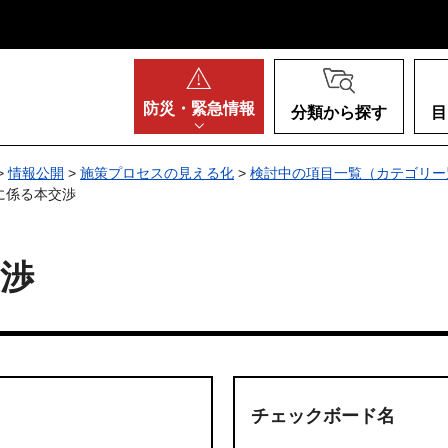
阪府
防災・
緊急情報
分類から探す
目
>
情報公開
>
施策プロセスの見える化
>
検討中の項目一覧（カテゴリー
に係る本交渉
渉
チェックボード名