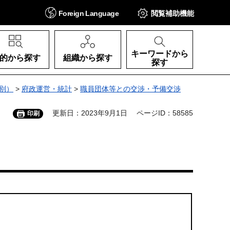
Foreign
Language
閲覧補助
機能
キーワードから
的から探す
組織から探す
探す
別）
>
府政運営・統計
>
職員団体等との交渉・予備交渉
更新日：2023年9月1日
ページID：58585
印刷