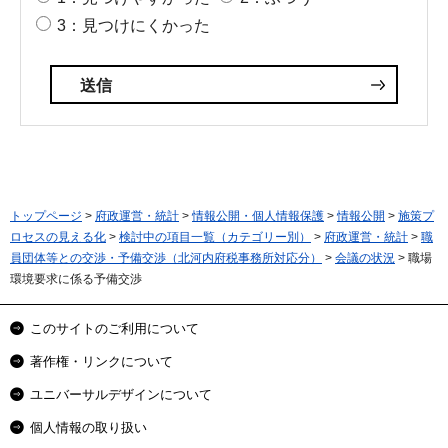
3：見つけにくかった
トップページ
>
府政運営・統計
>
情報公開・個人情報保護
>
情報公開
>
施策プ
ロセスの見える化
>
検討中の項目一覧（カテゴリー別）
>
府政運営・統計
>
職
員団体等との交渉・予備交渉（北河内府税事務所対応分）
>
会議の状況
> 職場
環境要求に係る予備交渉
このサイトのご利用について
著作権・リンクについて
ユニバーサルデザインについて
個人情報の取り扱い