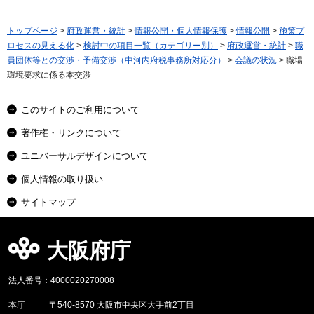
トップページ
>
府政運営・統計
>
情報公開・個人情報保護
>
情報公開
>
施策プ
ロセスの見える化
>
検討中の項目一覧（カテゴリー別）
>
府政運営・統計
>
職
員団体等との交渉・予備交渉（中河内府税事務所対応分）
>
会議の状況
> 職場
環境要求に係る本交渉
このサイトのご利用について
著作権・リンクについて
ユニバーサルデザインについて
個人情報の取り扱い
サイトマップ
大阪府庁
法人番号：4000020270008
本庁
〒540-8570 大阪市中央区大手前2丁目