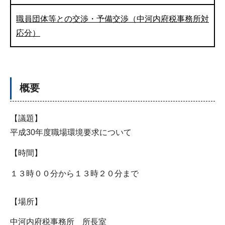
職員団体等との交渉・予備交渉（中河内府税事務所対
応分）
概要
【議題】
平成30年度職場環境要求について
【時間】
１３時００分から１３時２０分まで
【場所】
中河内府税事務所 所長室