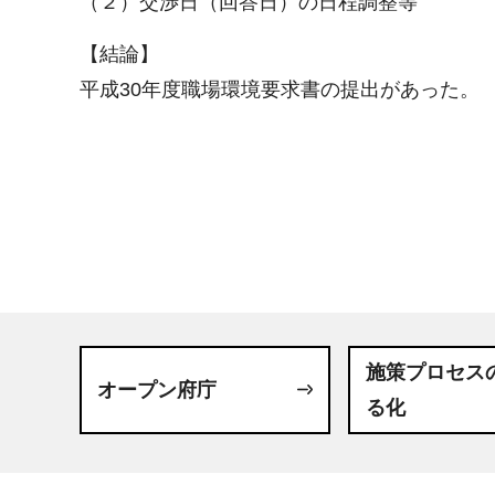
（２）交渉日（回答日）の日程調整等
【結論】
平成30年度職場環境要求書の提出があった。
施策プロセス
オープン府庁
る化