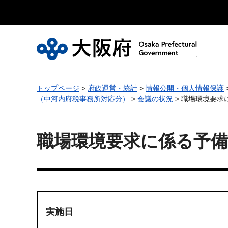
大
トップページ
>
府政運営・統計
>
情報公開・個人情報保護
（中河内府税事務所対応分）
>
会議の状況
> 職場環境要求
職場環境要求に係る予備
実施日