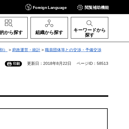
Foreign
Language
閲覧補助
機能
キーワードから
的から探す
組織から探す
探す
別）
>
府政運営・統計
>
職員団体等との交渉・予備交渉
更新日：2018年8月22日
ページID：58513
印刷