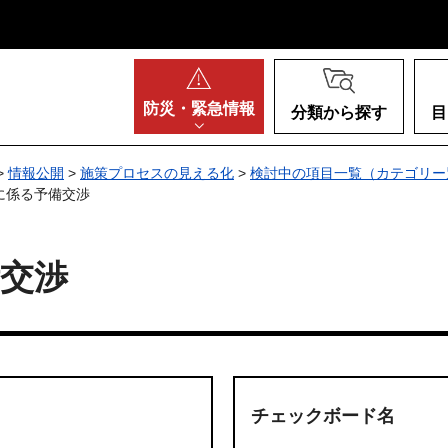
阪府
防災・
緊急情報
分類から探す
目
>
情報公開
>
施策プロセスの見える化
>
検討中の項目一覧（カテゴリー
に係る予備交渉
交渉
チェックボード名