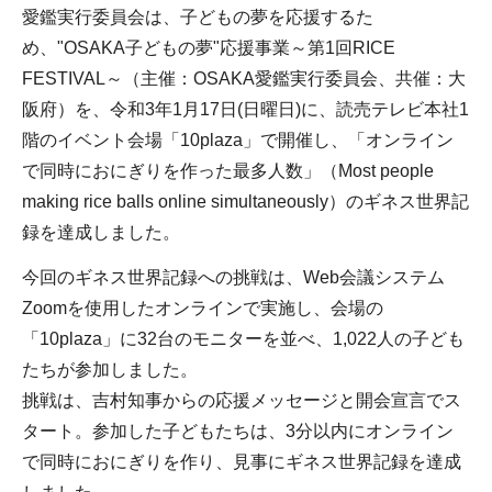
愛鑑実行委員会は、子どもの夢を応援するた
め、"OSAKA子どもの夢"応援事業～第1回RICE
FESTIVAL～（主催：OSAKA愛鑑実行委員会、共催：大
阪府）を、令和3年1月17日(日曜日)に、読売テレビ本社1
階のイベント会場「10plaza」で開催し、「オンライン
で同時におにぎりを作った最多人数」（Most people
making rice balls online simultaneously）のギネス世界記
録を達成しました。
今回のギネス世界記録への挑戦は、Web会議システム
Zoomを使用したオンラインで実施し、会場の
「10plaza」に32台のモニターを並べ、1,022人の子ども
たちが参加しました。
挑戦は、吉村知事からの応援メッセージと開会宣言でス
タート。参加した子どもたちは、3分以内にオンライン
で同時におにぎりを作り、見事にギネス世界記録を達成