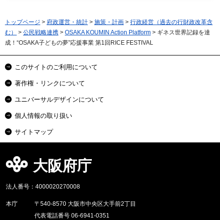
トップページ
>
府政運営・統計
>
施策・計画
>
行政経営（過去の行財政改革含
む）
>
公民戦略連携
>
OSAKA KOUMIN Action Platform
> ギネス世界記録を達
成！“OSAKA子どもの夢”応援事業 第1回RICE FESTIVAL
このサイトのご利用について
著作権・リンクについて
ユニバーサルデザインについて
個人情報の取り扱い
サイトマップ
大阪府庁
法人番号：4000020270008
本庁
〒540-8570 大阪市中央区大手前2丁目
代表電話番号 06-6941-0351