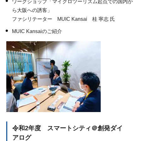
ワークショップ「マイクロツーリズム起点での国内か
ら大阪への誘客」
ファシリテーター MUIC Kansai 桂 寧志 氏
MUIC Kansaiのご紹介
令和2年度 スマートシティ＠創発ダイ
アログ