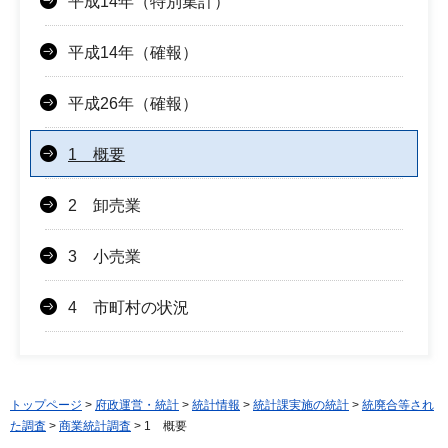
平成14年（特別集計）
平成14年（確報）
平成26年（確報）
1 概要
2 卸売業
3 小売業
4 市町村の状況
トップページ
>
府政運営・統計
>
統計情報
>
統計課実施の統計
>
統廃合等され
た調査
>
商業統計調査
> 1 概要