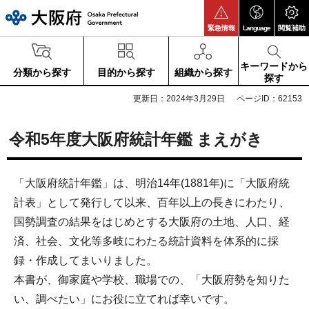
大阪府
緊急情報
Language
閲覧補助
キーワードから
分類から探す
目的から探す
組織から探す
探す
更新日：2024年3月29日
ページID：62153
令和5年度大阪府統計年鑑 まえがき
「大阪府統計年鑑」は、明治14年(1881年)に「大阪府統
計表」として発行して以来、百年以上の長きにわたり、
国勢調査の結果をはじめとする大阪府の土地、人口、経
済、社会、文化等多岐にわたる統計資料を体系的に採
録・作成してまいりました。
本書が、御家庭や学校、職場での、「大阪府勢を知りた
い、調べたい」にお役に立てれば幸いです。