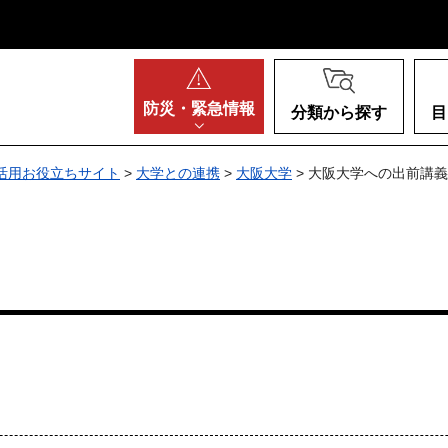
阪府
防災・
緊急情報
分類から探す
目
活用お役立ちサイト
>
大学との連携
>
大阪大学
> 大阪大学への出前講義