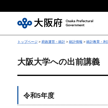
大
トップページ
>
府政運営・統計
>
統計情報
>
統計教育・利
大阪大学への出前講義
令和5年度