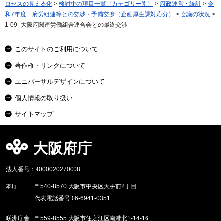
ロセスの見える化
>
検討中の項目一覧（カテゴリー別）
>
府政運営・統計
>
令
和7年度 府労組連等との交渉・予備交渉（企画厚生課対応分）
>
会議の状況
>
1-09_大阪府関連労働組合連合会との最終交渉
このサイトのご利用について
著作権・リンクについて
ユニバーサルデザインについて
個人情報の取り扱い
サイトマップ
大阪府庁
法人番号：4000020270008
本庁
〒540-8570 大阪市中央区大手前2丁目
代表電話番号 06-6941-0351
咲洲庁舎
〒559-8555 大阪市住之江区南港北1-14-16