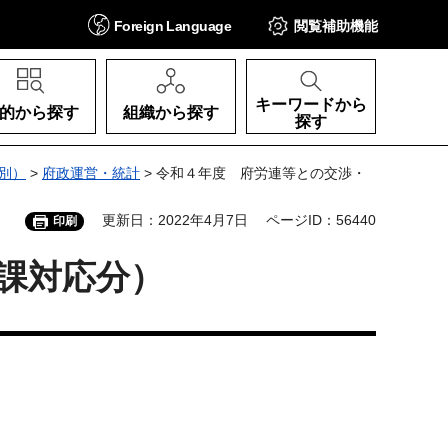
Foreign
Language
閲覧補助
機能
キーワードから
的から探す
組織から探す
探す
別）
>
府政運営・統計
> 令和４年度 府労連等との交渉・
更新日：2022年4月7日
ページID：56440
印刷
課対応分）